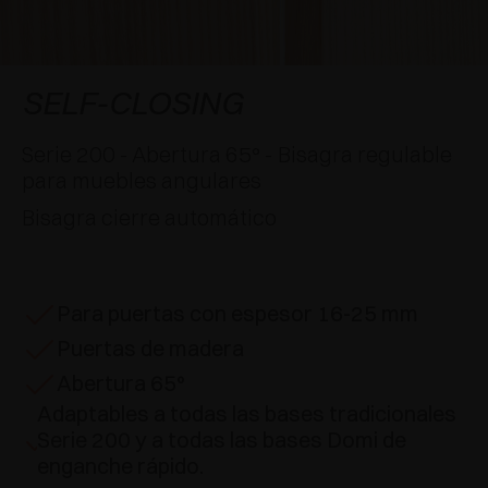
APLICACIONES ESPECIALES
RECONOCIMIENTOS
AMORTIGUADORES Y PULSADORES
EXCESSORIES - COLGAR
SISTEMAS COPLANARIOS
EXCESSORIES - CONSERVAR
SISTEMA PARA PUERTAS SUPERPUESTAS
AMORTIGUADORES EXTERNOS Y DE ENCAJAR
SELF-CLOSING
EXCESSORIES - CONTENER
SISTEMAS PARA PUERTAS OCULTAS
PULSADORES MECÁNICOS Y MAGNÉTICOS
Serie 200 - Abertura 65° - Bisagra regulable
para muebles angulares
EXCESSORIES - EXTRAER
SISTEMAS PARA PUERTAS DE LIBRO
Bisagra cierre automático
EXCESSORIES - CAJONES Y ESTANTES
MODULARES
Para puertas con espesor 16-25 mm
EXCESSORIES - ESTANTES
Puertas de madera
PIN, SISTEMA PARA LA DISPOSICIÓN DE
Abertura 65°
ELEMENTOS
Adaptables a todas las bases tradicionales
Serie 200 y a todas las bases Domi de
enganche rápido.