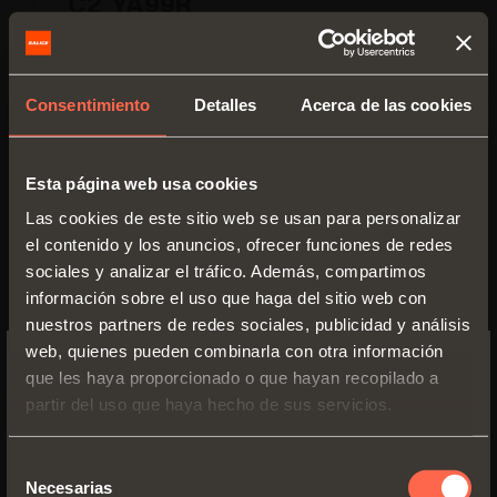
C2_YA99R
Bisagra regulable para muebles
angulares
Consentimiento
Detalles
Acerca de las cookies
Esta página web usa cookies
Las cookies de este sitio web se usan para personalizar
el contenido y los anuncios, ofrecer funciones de redes
sociales y analizar el tráfico. Además, compartimos
información sobre el uso que haga del sitio web con
nuestros partners de redes sociales, publicidad y análisis
Documentación
web, quienes pueden combinarla con otra información
que les haya proporcionado o que hayan recopilado a
SWITCH TO THE SALICE US
Características técnicas - Tablas
partir del uso que haya hecho de sus servicios.
WEBSITE TO SEE THE PRODUCTS
taladros y fijaciones
SPECIFIC TO THE US
PDF 765.14KB
Selección
Video
Necesarias
de