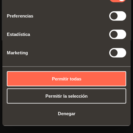
YES, TAKE ME TO THE US WEBSITE
consentimiento
Cierre automático
Preferencias
No, thanks
Montaje tradicional con bases Serie 200
Estadística
Montaje enganche rápido con bases
Domi
Marketing
Regulación vertical tradicional
Regulación vertical mediante excéntrica
Permitir todas
ver todo
Permitir la selección
Denegar