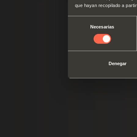
que hayan recopilado a parti
Selección
Necesarias
de
consentimiento
Denegar