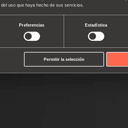
Quiénes somos
Bisagras
Guías
r del uso que haya hecho de sus servicios.
Ferias
Sistemas de alzamiento y puerta
Catálogos
Equip
Asistencia técnica
abatible
Instrucciones de montaje
armar
Preferencias
Estadística
Trabajar con nosotros
Sistemas correderos
Amort
Permitir la selección