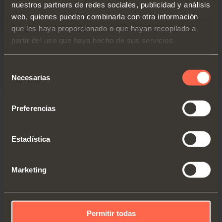
nuestros partners de redes sociales, publicidad y análisis
web, quienes pueden combinarla con otra información
que les haya proporcionado o que hayan recopilado a
partir del uso que haya hecho de sus servicios.
Prospecto técnico
PDF 6.96MB
Selección
Necesarias
de
consentimiento
Preferencias
VERSIONES
COMPONENTES
ACCESORIOS
Estadística
Marketing
Permitir todas