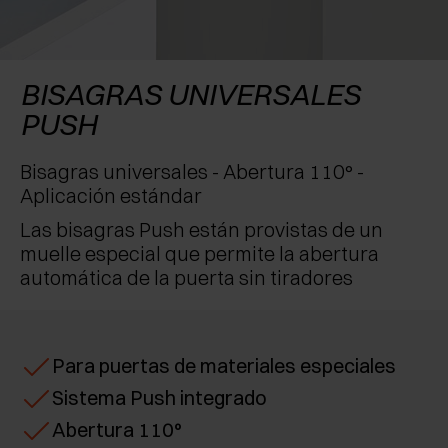
RECONOCIMIENTOS
EXCESSORIES - CONSERVAR
SISTEMAS PARA PUERTAS OCULTAS
AMORTIGUADORES EXTERNOS Y DE ENCAJAR
EXCESSORIES - CONTENER
SISTEMAS PARA PUERTAS DE LIBRO
PULSADORES MECÁNICOS Y MAGNÉTICOS
BISAGRAS UNIVERSALES
PUSH
EXCESSORIES - EXTRAER
Bisagras universales - Abertura 110° -
EXCESSORIES - ESTANTES
Aplicación estándar
PIN, SISTEMA PARA LA DISPOSICIÓN DE
Las bisagras Push están provistas de un
ELEMENTOS
muelle especial que permite la abertura
automática de la puerta sin tiradores
Para puertas de materiales especiales
Sistema Push integrado
Abertura 110°