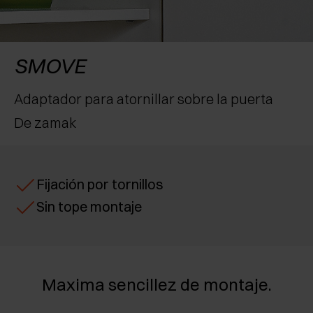
RECONOCIMIENTOS
EXCESSORIES - CONSERVAR
SISTEMAS PARA PUERTAS OCULTAS
AMORTIGUADORES EXTERNOS Y DE ENCAJAR
EXCESSORIES - CONTENER
SISTEMAS PARA PUERTAS DE LIBRO
PULSADORES MECÁNICOS Y MAGNÉTICOS
SMOVE
EXCESSORIES - EXTRAER
Adaptador para atornillar sobre la puerta
De zamak
EXCESSORIES - ESTANTES
PIN, SISTEMA PARA LA DISPOSICIÓN DE
ELEMENTOS
Fijación por tornillos
Sin tope montaje
Maxima sencillez de montaje.