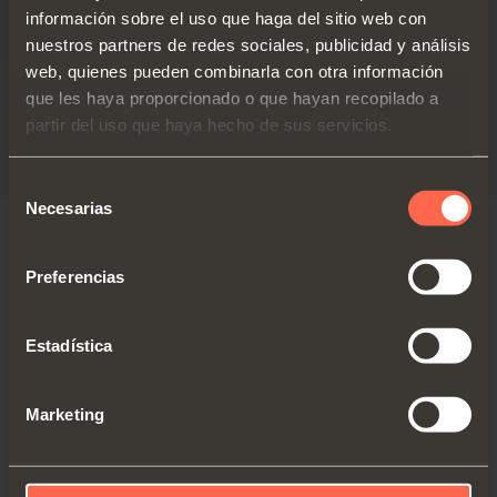
información sobre el uso que haga del sitio web con
nuestros partners de redes sociales, publicidad y análisis
web, quienes pueden combinarla con otra información
que les haya proporcionado o que hayan recopilado a
Prospecto técnico
partir del uso que haya hecho de sus servicios.
PDF 10.95MB
Selección
Necesarias
de
consentimiento
Preferencias
VERSIONES
Estadística
Marketing