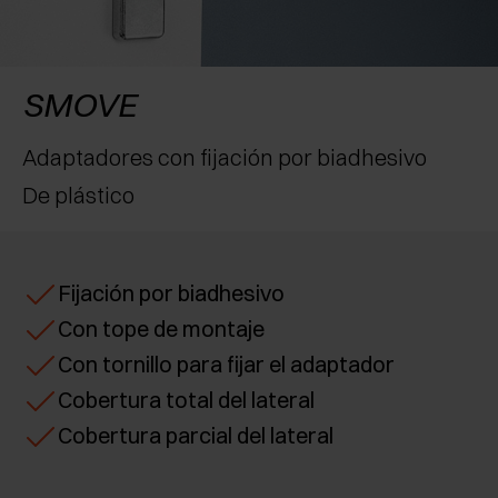
RECONOCIMIENTOS
EXCESSORIES - CONSERVAR
SISTEMAS PARA PUERTAS OCULTAS
AMORTIGUADORES EXTERNOS Y DE ENCAJAR
EXCESSORIES - CONTENER
SISTEMAS PARA PUERTAS DE LIBRO
PULSADORES MECÁNICOS Y MAGNÉTICOS
SMOVE
EXCESSORIES - EXTRAER
Adaptadores con fijación por biadhesivo
De plástico
EXCESSORIES - ESTANTES
PIN, SISTEMA PARA LA DISPOSICIÓN DE
ELEMENTOS
Fijación por biadhesivo
Con tope de montaje
Con tornillo para fijar el adaptador
Cobertura total del lateral
Cobertura parcial del lateral