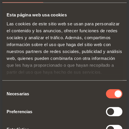
Esta página web usa cookies
Las cookies de este sitio web se usan para personalizar
el contenido y los anuncios, ofrecer funciones de redes
sociales y analizar el tráfico. Además, compartimos
D051SNX
información sobre el uso que haga del sitio web con
nuestros partners de redes sociales, publicidad y análisis
Adaptador longitudinal de plástico. Con
web, quienes pueden combinarla con otra información
tope de montaje
que les haya proporcionado o que hayan recopilado a
partir del uso que haya hecho de sus servicios.
D051SNG
= gris
D051SNB
= beige
Selección
Necesarias
de
consentimiento
Preferencias