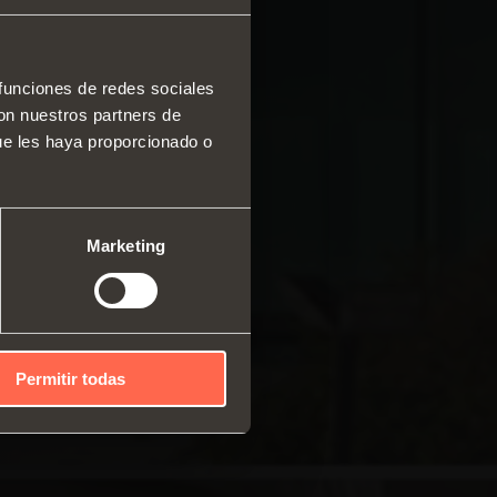
 funciones de redes sociales
con nuestros partners de
 y cajones
ue les haya proporcionado o
ma modular de perfiles
cales
mas correderos
Marketing
Permitir todas