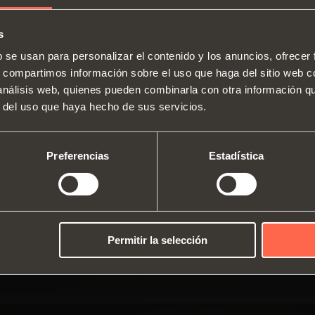
s
SWITCH TO THE SALICE US
b se usan para personalizar el contenido y los anuncios, ofrecer
WEBSITE TO SEE THE PRODUCTS
s, compartimos información sobre el uso que haga del sitio web 
Bisagras
Guías
SPECIFIC TO THE US
 análisis web, quienes pueden combinarla con otra información q
Quiénes somos
Sistemas de alzamiento y puerta
Siste
r del uso que haya hecho de sus servicios.
Ferias
abatible
Catálogos
verti
YES, TAKE ME TO THE US WEBSITE
No, thanks
Asistencia técnica
Equipamiento interior para
Instrucciones de montaje
Siste
Preferencias
Estadística
Trabajar con nosotros
armarios
Amortiguadores y pulsadores
Permitir la selección