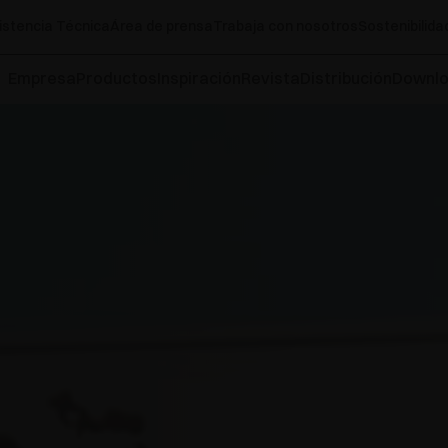
istencia Técnica
Área de prensa
Trabaja con nosotros
Sostenibilida
Empresa
Productos
Inspiración
Revista
Distribución
Downl