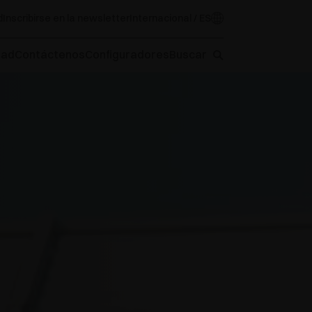
d
Inscribirse en la newsletter
Internacional / ES
oad
Contáctenos
Configuradores
Buscar