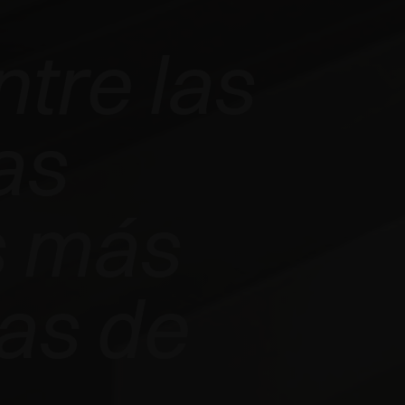
ntre las
as
s más
as de