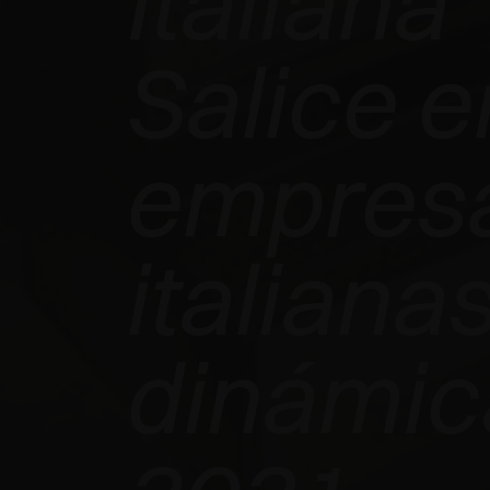
Italiana
Salice e
empres
EXEDRA2
italiana
MOTORIZADA
GANA EL
dinámic
INTERZUM
AWARD 2025 -