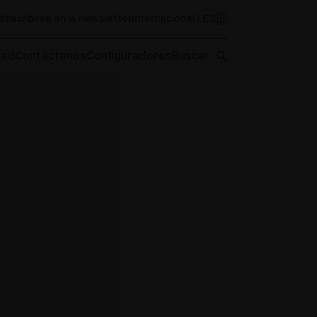
d
Inscribirse en la newsletter
Internacional / ES
oad
Contáctenos
Configuradores
Buscar