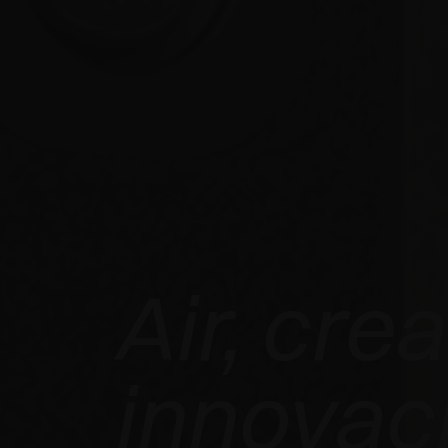
Air, crea
innovac