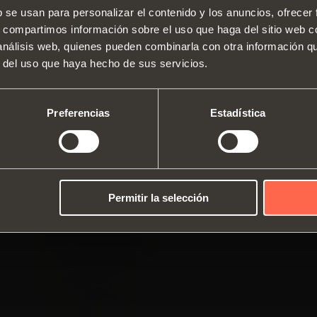
SWITCH TO THE SALICE US
b se usan para personalizar el contenido y los anuncios, ofrecer
WEBSITE TO SEE THE PRODUCTS
s, compartimos información sobre el uso que haga del sitio web 
Bisagras
Guías
SPECIFIC TO THE US
 análisis web, quienes pueden combinarla con otra información q
Quiénes somos
Sistemas de alzamiento y puerta
Siste
r del uso que haya hecho de sus servicios.
Ferias
abatible
Catálogos
verti
YES, TAKE ME TO THE US WEBSITE
No, thanks
Asistencia técnica
Equipamiento interior para
Instrucciones de montaje
Siste
Preferencias
Estadística
Trabajar con nosotros
armarios
Amortiguadores y pulsadores
Permitir la selección