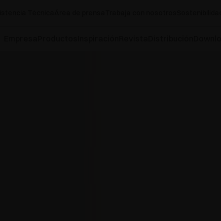
istencia Técnica
Área de prensa
Trabaja con nosotros
Sostenibilida
Empresa
Productos
Inspiración
Revista
Distribución
Downl