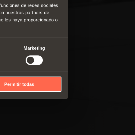
 funciones de redes sociales
con nuestros partners de
 y cajones
ue les haya proporcionado o
ma modular de perfiles
cales
mas correderos
Marketing
Permitir todas