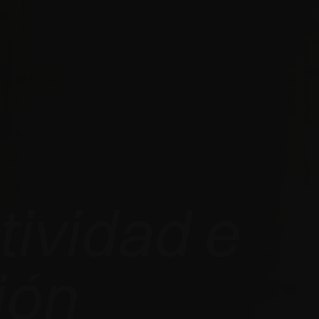
tividad e
ión