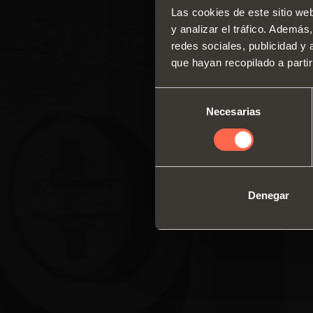
Las cookies de este sitio we
y analizar el tráfico. Ademá
redes sociales, publicidad y
que hayan recopilado a parti
Selección
Necesarias
de
consentimiento
Denegar