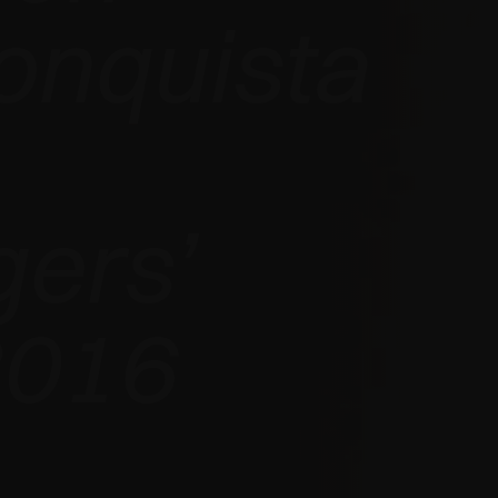
onquista
gers’
2016