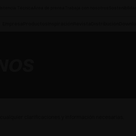
istencia Técnica
Área de prensa
Trabaja con nosotros
Sostenibilida
Empresa
Productos
Inspiración
Revista
Distribución
Downl
NOS
cualquier clarificaciones y información necesarias.