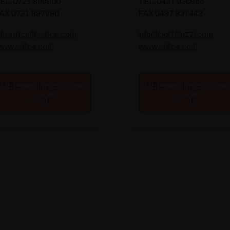
EL. 0721 899800
TEL. 0437 930866
AX 0721 897980
FAX 0437 931442
nfo.salice@salice.com
info@bortoluzzi.com
ww.salice.com
www.salice.com
Obtener indicacione
Obtener indicacione
s
s