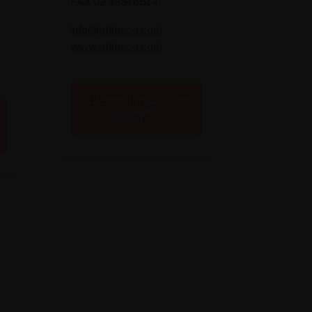
FAX 02 33516514
info@atimspa.com
www.atimspa.com
Obtener indicacione
s