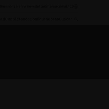
d
Inscribirse en la newsletter
Internacional / ES
oad
Contáctenos
Configuradores
Buscar