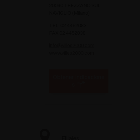
20090 TREZZANO SUL
NAVIGLIO (Milano)
TEL. 02 4452083
FAX 02 4452838
info@villes2000.com
www.villes2000.com
Obtener indicacione
s
Filiales