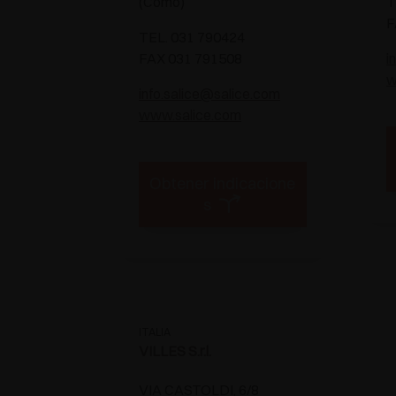
(Como)
T
F
TEL. 031 790424
FAX 031 791508
i
w
info.salice@salice.com
www.salice.com
Obtener indicacione
s
ITALIA
VILLES S.r.l.
VIA CASTOLDI, 6/8