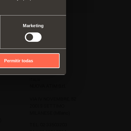
ma modular de perfiles
cales
mas correderos
Marketing
Permitir todas
ITALIA
NUOVA ATIM S.r.l.
VIA IV NOVEMBRE, 52
20019 SETTIMO
MILANESE (Milano)
)
TEL. 02 33503203