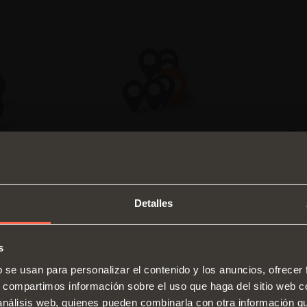
Detalles
s
SWITCH TO THE SALICE US
b se usan para personalizar el contenido y los anuncios, ofrecer
WEBSITE TO SEE THE PRODUCTS
s, compartimos información sobre el uso que haga del sitio web 
Bisagras
Guías
SPECIFIC TO THE US
 análisis web, quienes pueden combinarla con otra información q