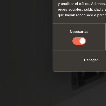
y analizar el tráfico. Ademá
redes sociales, publicidad y
que hayan recopilado a parti
Selección
Necesarias
de
consentimiento
Denegar