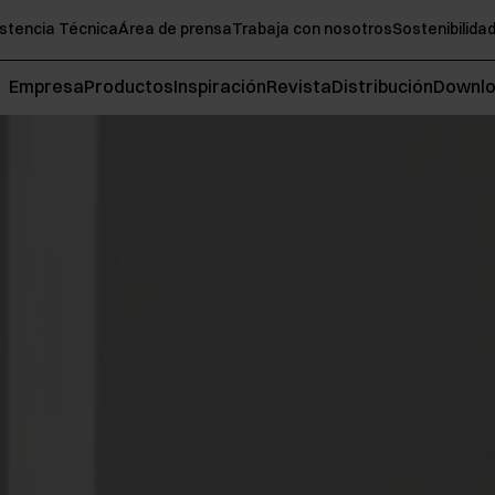
stencia Técnica
Área de prensa
Trabaja con nosotros
Sostenibilida
Empresa
Productos
Inspiración
Revista
Distribución
Downl