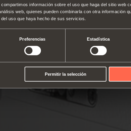
s, compartimos información sobre el uso que haga del sitio web 
 análisis web, quienes pueden combinarla con otra información q
Quiénes somos
Bisagras
Guías
r del uso que haya hecho de sus servicios.
Ferias
Sistemas de alzamiento y puerta
Catálogos
Equip
Asistencia técnica
abatible
Instrucciones de montaje
armar
Preferencias
Estadística
Trabajar con nosotros
Sistemas correderos
Amort
Permitir la selección