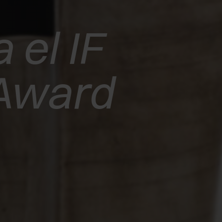
 el IF
Award