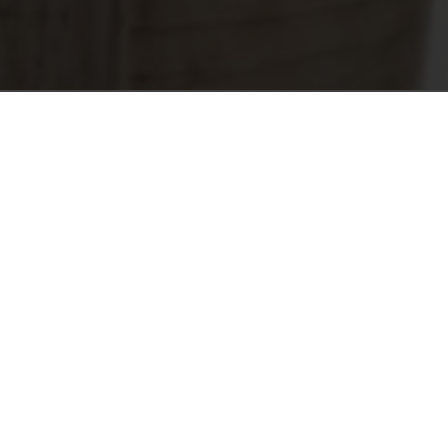
cionaria bisagra invisible Air.
onocimientos obtenidos tanto en Italia 
diseño superfino unidos indisolublemente
ido a Air ganar el IF Design Award 2018
mo objetivo, Air sigue incrementando su
cto altamente innovador y funcional. La 