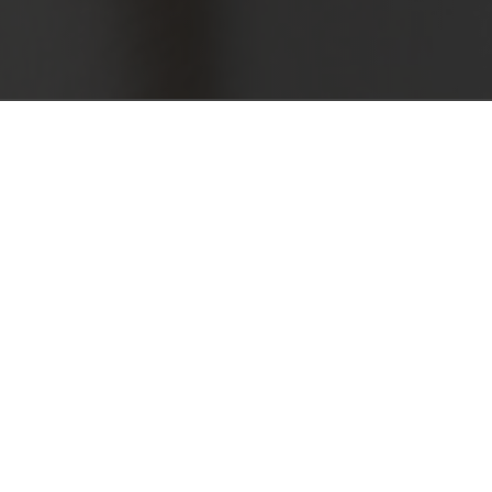
como a nivel internacional,
 en una bisagra con solamente
 en la categoría Home
 fama internacional y
bisagra, provista de un