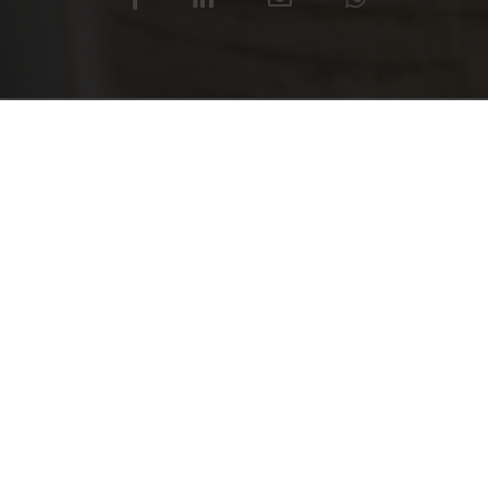
LEER TODO
Enésimo premio para la revolu
Después de los numerosos rec
la altísima tecnología y el 
10 mm de espesor, han permit
Furniture.
También gracias a este enési
confirmándose como un produ