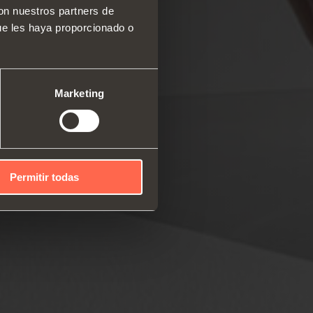
con nuestros partners de
ue les haya proporcionado o
 y organizadores de espacio
amiento interior para
ios
Marketing
iguadores y pulsadores
Permitir todas