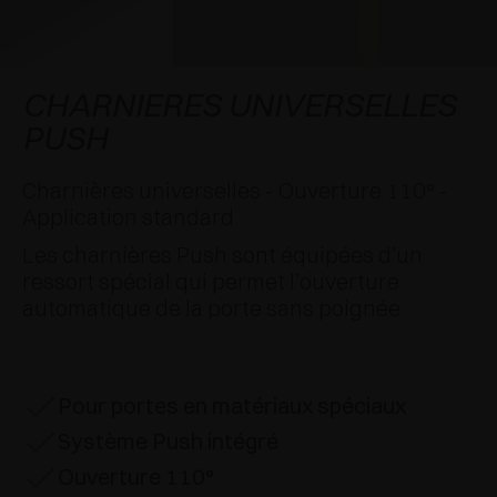
APPLICATIONS SPÉCIALES
RÉCOMPENSES INTERNATIONALES
AMORTISSEURS ET LOQUETEAUX
EXCESSORIES - SUSPENDRE
SYSTÈMES COPLANAIRES
EXCESSORIES - PROTÉGER
SYSTÈME POUR PORTES SUPERPOSÉES
AMORTISSEURS EXTERNES ET À ENCASTRER
CHARNIERES UNIVERSELLES
PUSH
EXCESSORIES - CONTENIR
SYSTÈMES POUR PORTES ESCAMOTABLES
LOQUETEAUX MÉCANIQUES ET MAGNÉTIQUES
Charnières universelles - Ouverture 110° -
EXCESSORIES - EXTRAIRE
SYSTÈMES POUR PORTES PLIANTES
Application standard
EXCESSORIES - TIROIRS ET ÉTAGÈRES
Les charnières Push sont équipées d’un
MODULABLES
ressort spécial qui permet l’ouverture
automatique de la porte sans poignée
EXCESSORIES - TABLETTES
PIN, SYSTÈME D’AMÉNAGEMENT
Pour portes en matériaux spéciaux
Système Push intégré
Ouverture 110°