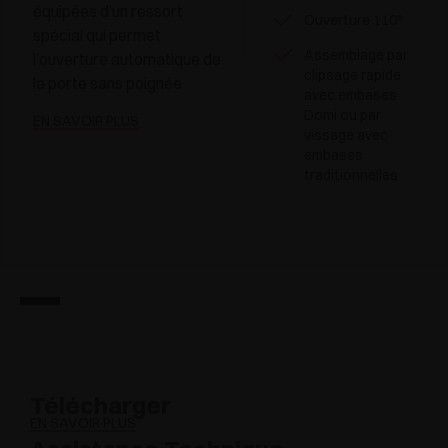
équipées d’un ressort
Ouverture 110°
spécial qui permet
Assemblage par
l’ouverture automatique de
clipsage rapide
la porte sans poignée
avec embases
Domi ou par
EN SAVOIR PLUS
vissage avec
embases
traditionnelles
Télécharger
EN SAVOIR PLUS