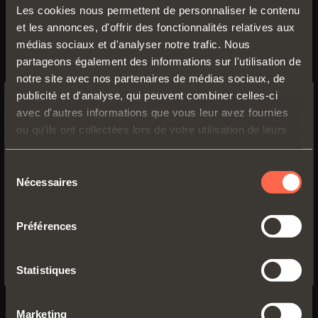
Les cookies nous permettent de personnaliser le contenu
et les annonces, d'offrir des fonctionnalités relatives aux
médias sociaux et d'analyser notre trafic. Nous
partageons également des informations sur l'utilisation de
notre site avec nos partenaires de médias sociaux, de
publicité et d'analyse, qui peuvent combiner celles-ci
avec d'autres informations que vous leur avez fournies
Prospectus technique
SWITCH TO THE SALICE US
ou qu'ils ont collectées lors de votre utilisation de leurs
WEBSITE TO SEE THE PRODUCTS
PDF 6.54MB
services.
SPECIFIC TO THE US
Sélection
Nécessaires
du
YES, TAKE ME TO THE US WEBSITE
consentement
Préférences
VERSIONS
COMPOSANTS
ACCESSOIRES
No, thanks
Statistiques
Marketing