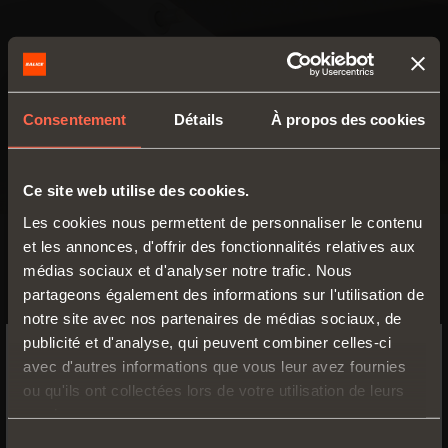
Consentement
Détails
À propos des cookies
Ce site web utilise des cookies.
Les cookies nous permettent de personnaliser le contenu
et les annonces, d'offrir des fonctionnalités relatives aux
SMOVE
médias sociaux et d'analyser notre trafic. Nous
partageons également des informations sur l'utilisation de
Amortisseur à
Smove D006SN
notre site avec nos partenaires de médias sociaux, de
placer au centre
du chapeau ou de
publicité et d'analyse, qui peuvent combiner celles-ci
Mécanisme à encastrer
la base du meuble
avec d'autres informations que vous leur avez fournies
qui permet de ralentir la
SWITCH TO THE SALICE US
ou qu'ils ont collectées lors de votre utilisation de leurs
fin de course des portes
WEBSITE TO SEE THE PRODUCTS
services.
SPECIFIC TO THE US
EN SAVOIR PLUS
Sélection