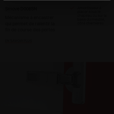
Amortisseur à
Smove D008SN
placer sous le
chapeau ou sur la
Mécanisme à encastrer
base du meuble,
qui permet de ralentir la
côté charnières
fin de course des portes
EN SAVOIR PLUS