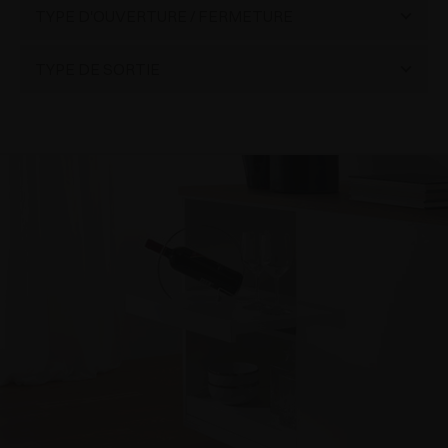
Tablette coulissante
(4)
TYPE D'OUVERTURE / FERMETURE
Ouverture Push
(2)
TYPE DE SORTIE
Fermeture Smove
(2)
Sortie totale
(4)