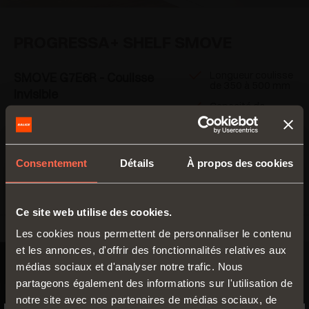
PROGRESSA+ SHELF SMOVE
Longueur coulisse
SMOVE G7E6R - Coulisse
de 350 à 500 mm
invisible
Capacité de
Coulisse à sortie totale
charge dynamique
50 kg
avec accrochage de la
Dispositif de
tablette par clip
fermeture amortie
Consentement
Détails
À propos des cookies
Sortie totale
EN SAVOIR PLUS
Ce site web utilise des cookies.
Les cookies nous permettent de personnaliser le contenu
et les annonces, d'offrir des fonctionnalités relatives aux
médias sociaux et d'analyser notre trafic. Nous
partageons également des informations sur l'utilisation de
notre site avec nos partenaires de médias sociaux, de