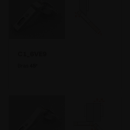
C1_6VE9
Bras
45
°