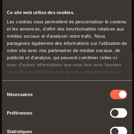
Ce site web utilise des cookies.
C1_6EE9
Les cookies nous permettent de personnaliser le contenu
Bras
30
°
et les annonces, d'offrir des fonctionnalités relatives aux
médias sociaux et d'analyser notre trafic. Nous
partageons également des informations sur l'utilisation de
notre site avec nos partenaires de médias sociaux, de
publicité et d'analyse, qui peuvent combiner celles-ci
avec d'autres informations que vous leur avez fournies
SWITCH TO THE SALICE US
ou qu'ils ont collectées lors de votre utilisation de leurs
WEBSITE TO SEE THE PRODUCTS
services.
SPECIFIC TO THE US
Sélection
Nécessaires
du
YES, TAKE ME TO THE US WEBSITE
consentement
Préférences
No, thanks
C1_6TE9
Statistiques