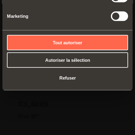
Bras
30
°
Marketing
Tout autoriser
Autoriser la sélection
Refuser
C1_6KE9
Bras
37
°