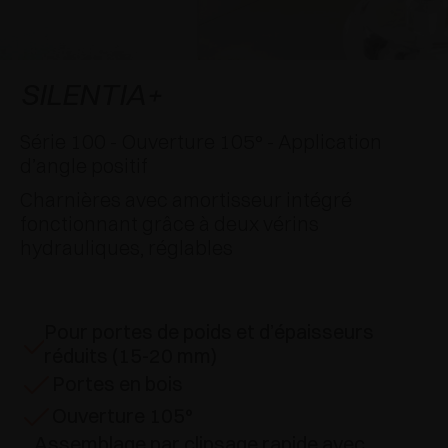
APPLICATIONS SPÉCIALES
RÉCOMPENSES INTERNATIONALES
AMORTISSEURS ET LOQUETEAUX
EXCESSORIES - SUSPENDRE
SYSTÈMES COPLANAIRES
EXCESSORIES - PROTÉGER
SYSTÈME POUR PORTES SUPERPOSÉES
AMORTISSEURS EXTERNES ET À ENCASTRER
SILENTIA+
EXCESSORIES - CONTENIR
SYSTÈMES POUR PORTES ESCAMOTABLES
LOQUETEAUX MÉCANIQUES ET MAGNÉTIQUES
Série 100 - Ouverture 105° - Application
d’angle positif
EXCESSORIES - EXTRAIRE
SYSTÈMES POUR PORTES PLIANTES
Charnières avec amortisseur intégré
fonctionnant grâce à deux vérins
EXCESSORIES - TIROIRS ET ÉTAGÈRES
hydrauliques, réglables
MODULABLES
EXCESSORIES - TABLETTES
Pour portes de poids et d’épaisseurs
PIN, SYSTÈME D’AMÉNAGEMENT
réduits (15-20 mm)
Portes en bois
Ouverture 105°
Assemblage par clipsage rapide avec