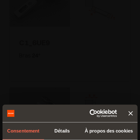
C1_6UE9
Bras
24
°
Consentement
Détails
À propos des cookies