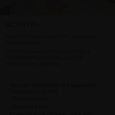
APPLICATIONS SPÉCIALES
RÉCOMPENSES INTERNATIONALES
AMORTISSEURS ET LOQUETEAUX
EXCESSORIES - SUSPENDRE
SYSTÈMES COPLANAIRES
EXCESSORIES - PROTÉGER
SYSTÈME POUR PORTES SUPERPOSÉES
AMORTISSEURS EXTERNES ET À ENCASTRER
SILENTIA+
EXCESSORIES - CONTENIR
SYSTÈMES POUR PORTES ESCAMOTABLES
LOQUETEAUX MÉCANIQUES ET MAGNÉTIQUES
Série 700 - Ouverture 110° - Application
d’angle négatif
EXCESSORIES - EXTRAIRE
SYSTÈMES POUR PORTES PLIANTES
Charnières avec amortisseur intégré
fonctionnant grâce à deux vérins
EXCESSORIES - TIROIRS ET ÉTAGÈRES
hydrauliques, réglables
MODULABLES
EXCESSORIES - TABLETTES
Pour portes de poids et d’épaisseurs
PIN, SYSTÈME D’AMÉNAGEMENT
moyens (16-26 mm)
Portes en bois
Ouverture 110°
Assemblage par clipsage rapide avec