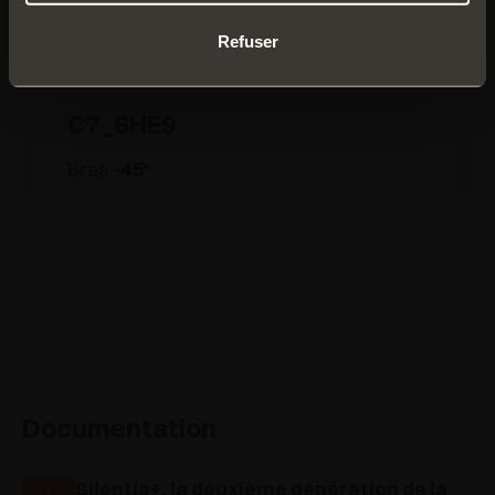
Refuser
C7_6HE9
Bras
-45
°
Documentation
Silentia+, la deuxième génération de la