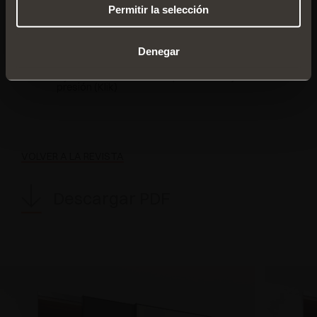
Amortiguador magnético
Permitir la selección
Compatible con puertas de madera y aluminio
Capacidad de hasta 70 kg por puerta (ampliable
Denegar
hasta 100 kg)
Fijación con tornillos o clip con montaje a
presión (Klik)
VOLVER A LA REVISTA
Descargar PDF