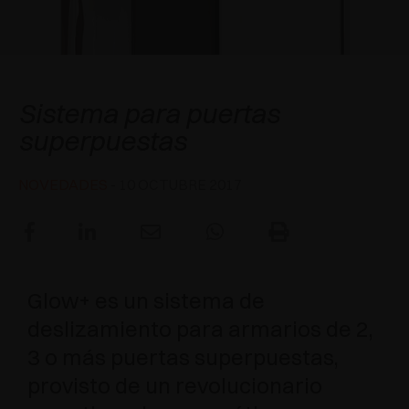
APLICACIONES ESPECIALES
RECONOCIMIENTOS
AMORTIGUADORES Y PULSADORES
EXCESSORIES - COLGAR
SISTEMAS COPLANARIOS
EXCESSORIES - CONSERVAR
SISTEMA PARA PUERTAS SUPERPUESTAS
AMORTIGUADORES EXTERNOS Y DE ENCAJAR
Salice Glow+
Sistema para puertas
EXCESSORIES - CONTENER
SISTEMAS PARA PUERTAS OCULTAS
PULSADORES MECÁNICOS Y MAGNÉTICOS
superpuestas
EXCESSORIES - EXTRAER
SISTEMAS PARA PUERTAS DE LIBRO
NOVEDADES
- 10 OCTUBRE 2017
EXCESSORIES - CAJONES Y ESTANTES
MODULARES
EXCESSORIES - ESTANTES
Glow+ es un sistema de
PIN, SISTEMA PARA LA DISPOSICIÓN DE
deslizamiento para armarios de 2,
ELEMENTOS
3 o más puertas superpuestas,
provisto de un revolucionario