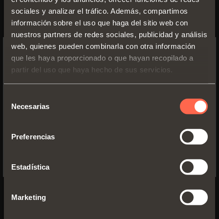
abertura y el cierre de las puertas
sociales y analizar el tráfico. Además, compartimos
pueden ser realizadas ágilmente
información sobre el uso que haga del sitio web con
nuestros partners de redes sociales, publicidad y análisis
con una sola mano, gracias al
web, quienes pueden combinarla con otra información
tirador aplicado en los extremos
que les haya proporcionado o que hayan recopilado a
SWITCH TO THE SALICE US
de los laterales. La facilidad de
partir del uso que haya hecho de sus servicios.
WEBSITE TO SEE THE PRODUCTS
abertura y cierre permite, de ese
SPECIFIC TO THE US
Selección
modo, cerrar los muebles
Necesarias
de
rápidamente, haciendo del
YES, TAKE ME TO THE US WEBSITE
consentimiento
Exedra2 una solución práctica y
Preferencias
No, thanks
funcional en numerosos
ambientes, tales como cocinas y
Estadística
salas de estar, vestidores,
soluciones home office, lavanderos
Marketing
y muebles de servicio.