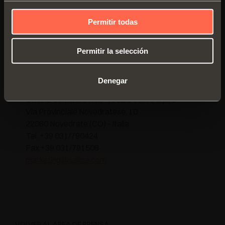
Permitir todas
Nuestra Oficina Comunicación está a completa
Permitir la selección
disposición para proporcionar documentación,
informaciones y material fotográfico.
Denegar
Oficina Comunicación - Arturo Salice S.p.A.
Via Provinciale Novedratese, 10
22060 Novedrate (CO) - Italia
Tel. +39 031/790424
Fax +39 031/791508
marketing@salice.com
VOLVER AL ÁREA DE PRENSA