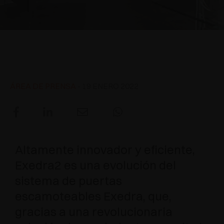
APLICACIONES ESPECIALES
RECONOCIMIENTOS
AMORTIGUADORES Y PULSADORES
EXCESSORIES - COLGAR
SISTEMAS COPLANARIOS
EXCESSORIES - CONSERVAR
SISTEMA PARA PUERTAS SUPERPUESTAS
AMORTIGUADORES EXTERNOS Y DE ENCAJAR
Exedra2 - Sistema para puerta
doble escamoteable
EXCESSORIES - CONTENER
SISTEMAS PARA PUERTAS OCULTAS
PULSADORES MECÁNICOS Y MAGNÉTICOS
ÁREA DE PRENSA
- 19 ENERO 2022
EXCESSORIES - EXTRAER
SISTEMAS PARA PUERTAS DE LIBRO
EXCESSORIES - CAJONES Y ESTANTES
MODULARES
Altamente innovador y eficiente,
EXCESSORIES - ESTANTES
Exedra2 es una evolución del
PIN, SISTEMA PARA LA DISPOSICIÓN DE
sistema de puertas
ELEMENTOS
escamoteables Exedra, que,
gracias a una revolucionaria