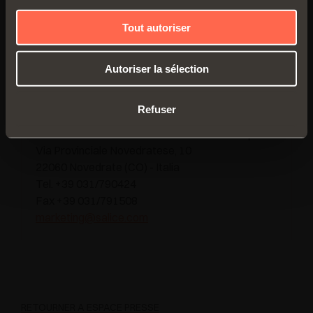
Tout autoriser
Notre Bureau de Communication se tient à
l’entière disposition pour fournir de la
Autoriser la sélection
documentation, des informations et du matériel
photographique.
Refuser
Bureau de Communication - Arturo Salice S.p.A.
Via Provinciale Novedratese, 10
22060 Novedrate (CO) - Italia
Tel. +39 031/790424
Fax +39 031/791508
marketing@salice.com
RETOURNER À ESPACE PRESSE