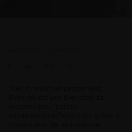
APPLICATIONS SPÉCIALES
RÉCOMPENSES INTERNATIONALES
AMORTISSEURS ET LOQUETEAUX
EXCESSORIES - SUSPENDRE
SYSTÈMES COPLANAIRES
EXCESSORIES - PROTÉGER
SYSTÈME POUR PORTES SUPERPOSÉES
AMORTISSEURS EXTERNES ET À ENCASTRER
Exedra2 - Système pour porte
double escamotable
EXCESSORIES - CONTENIR
SYSTÈMES POUR PORTES ESCAMOTABLES
LOQUETEAUX MÉCANIQUES ET MAGNÉTIQUES
ESPACE PRESSE
- 19 JANVIER 2022
EXCESSORIES - EXTRAIRE
SYSTÈMES POUR PORTES PLIANTES
EXCESSORIES - TIROIRS ET ÉTAGÈRES
MODULABLES
Très innovant et performant,
EXCESSORIES - TABLETTES
Exedra2 est une évolution du
PIN, SYSTÈME D’AMÉNAGEMENT
système pour portes
escamotables Exedra qui, grâce à
une solution de mouvement