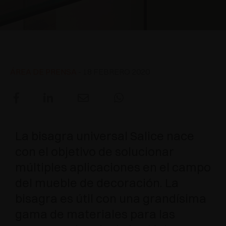
APLICACIONES ESPECIALES
RECONOCIMIENTOS
AMORTIGUADORES Y PULSADORES
EXCESSORIES - COLGAR
SISTEMAS COPLANARIOS
EXCESSORIES - CONSERVAR
SISTEMA PARA PUERTAS SUPERPUESTAS
AMORTIGUADORES EXTERNOS Y DE ENCAJAR
Bisagra Universal
EXCESSORIES - CONTENER
SISTEMAS PARA PUERTAS OCULTAS
PULSADORES MECÁNICOS Y MAGNÉTICOS
ÁREA DE PRENSA
- 18 FEBRERO 2020
EXCESSORIES - EXTRAER
SISTEMAS PARA PUERTAS DE LIBRO
EXCESSORIES - CAJONES Y ESTANTES
MODULARES
La bisagra universal Salice nace
con el objetivo de solucionar
EXCESSORIES - ESTANTES
múltiples aplicaciones en el campo
PIN, SISTEMA PARA LA DISPOSICIÓN DE
del mueble de decoración. La
ELEMENTOS
bisagra es útil con una grandísima
gama de materiales para las