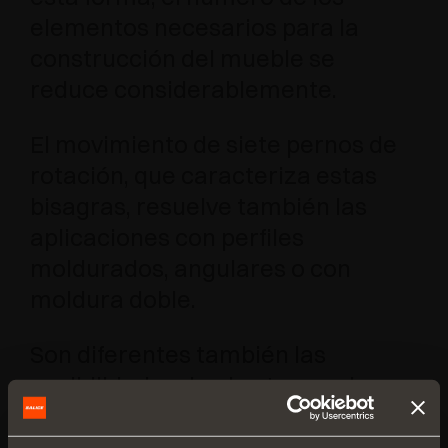
elementos necesarios para la
construcción del mueble se
reduce considerablemente.
El movimiento de siete pernos de
rotación, que caracteriza estas
bisagras, resuelve también las
aplicaciones con perfiles
moldurados, angulares o con
moldura doble.
Son diferentes también las
posibilidades de abertura y cierre
de las puertas. Además de aquella
tradicional con cierre automático,