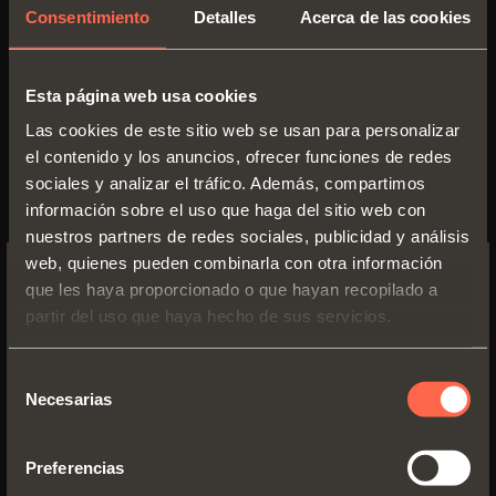
Consentimiento
Detalles
Acerca de las cookies
está disponible también la versión
con cierre amortiguado que
disfruta la tecnología de los
Esta página web usa cookies
deceleradores integrados de
Las cookies de este sitio web se usan para personalizar
el contenido y los anuncios, ofrecer funciones de redes
aceite silicónico, garantizando,
sociales y analizar el tráfico. Además, compartimos
con cualquier dimensión y peso de
información sobre el uso que haga del sitio web con
puerta, un cierre suave y
nuestros partners de redes sociales, publicidad y análisis
web, quienes pueden combinarla con otra información
progresivo. Es interesante notar,
que les haya proporcionado o que hayan recopilado a
adicionalmente, que con una
SWITCH TO THE SALICE US
partir del uso que haya hecho de sus servicios.
WEBSITE TO SEE THE PRODUCTS
sencilla operación, se puede
SPECIFIC TO THE US
convertir una bisagra con cierre
Selección
Necesarias
de
automático, en una bisagra
YES, TAKE ME TO THE US WEBSITE
consentimiento
decelerada y viceversa.
Preferencias
No, thanks