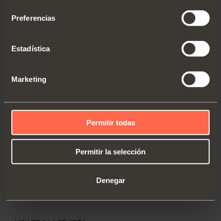
consentimiento
Preferencias
SHELF
Estadística
PUSH 65579 - Guía invisible
Guía de extracción total con enganche del
Marketing
estante mediante clip
DESCUBRIR LOS DETALLES
Permitir todas
Longitud guía desde 350 a 600 mm
Capacidad dinámica 30 kg
Permitir la selección
Sistema Push integrado
Extracción total
Denegar