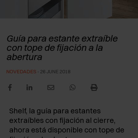
RECONOCIMIENTOS
EXCESSORIES - CONSERVAR
SISTEMAS PARA PUERTAS OCULTAS
AMORTIGUADORES EXTERNOS Y DE ENCAJAR
EXCESSORIES - CONTENER
SISTEMAS PARA PUERTAS DE LIBRO
PULSADORES MECÁNICOS Y MAGNÉTICOS
Salice Shelf
Guía para estante extraíble
EXCESSORIES - EXTRAER
con tope de fijación a la
abertura
EXCESSORIES - ESTANTES
PIN, SISTEMA PARA LA DISPOSICIÓN DE
NOVEDADES
- 26 JUNE 2018
ELEMENTOS
Shelf, la guía para estantes
extraíbles con fijación al cierre,
ahora está disponible con tope de