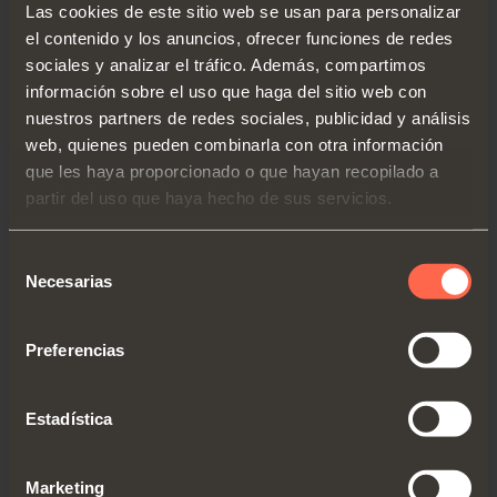
Las cookies de este sitio web se usan para personalizar
el contenido y los anuncios, ofrecer funciones de redes
sociales y analizar el tráfico. Además, compartimos
información sobre el uso que haga del sitio web con
nuestros partners de redes sociales, publicidad y análisis
web, quienes pueden combinarla con otra información
que les haya proporcionado o que hayan recopilado a
PIN, SISTEMA PARA LA
partir del uso que haya hecho de sus servicios.
DISPOSICIÓN DE ELEMENTOS
Selección
Pin Wine
Necesarias
de
Los perfiles pueden estar a la vista o
consentimiento
encajados en paneles mecanizados
Preferencias
DESCUBRIR LOS DETALLES
Estadística
Acabado aluminio
Acabado titanio
Marketing