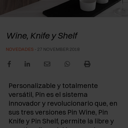
RECONOCIMIENTOS
EXCESSORIES - CONSERVAR
SISTEMAS PARA PUERTAS OCULTAS
AMORTIGUADORES EXTERNOS Y DE ENCAJAR
EXCESSORIES - CONTENER
SISTEMAS PARA PUERTAS DE LIBRO
PULSADORES MECÁNICOS Y MAGNÉTICOS
Pin
Wine, Knife y Shelf
EXCESSORIES - EXTRAER
NOVEDADES
- 27 NOVEMBER 2018
EXCESSORIES - ESTANTES
PIN, SISTEMA PARA LA DISPOSICIÓN DE
ELEMENTOS
Personalizable y totalmente
versátil, Pin es el sistema
innovador y revolucionario que, en
sus tres versiones Pin Wine, Pin
Knife y Pin Shelf, permite la libre y