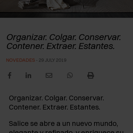
RECONOCIMIENTOS
EXCESSORIES - CONSERVAR
SISTEMAS PARA PUERTAS OCULTAS
AMORTIGUADORES EXTERNOS Y DE ENCAJAR
EXCESSORIES - CONTENER
SISTEMAS PARA PUERTAS DE LIBRO
PULSADORES MECÁNICOS Y MAGNÉTICOS
Excessories Night Collection
Organizar. Colgar. Conservar.
EXCESSORIES - EXTRAER
Contener. Extraer. Estantes.
EXCESSORIES - ESTANTES
NOVEDADES
- 29 JULY 2019
PIN, SISTEMA PARA LA DISPOSICIÓN DE
ELEMENTOS
Organizar. Colgar. Conservar.
Contener. Extraer. Estantes.
Salice se abre a un nuevo mundo,
elegante y refinado, y enriquece su