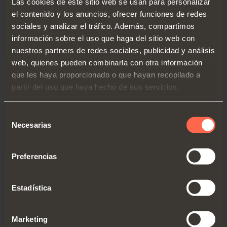
Las cookies de este sitio web se usan para personalizar
el diseño unido a la funcionalidad.
el contenido y los anuncios, ofrecer funciones de redes
A Excessories se le ha otorgado la
sociales y analizar el tráfico. Además, compartimos
máxima condecoración “Best of
información sobre el uso que haga del sitio web con
nuestros partners de redes sociales, publicidad y análisis
the Best” en la categoría
web, quienes pueden combinarla con otra información
“Componentes, Cristal e
que les haya proporcionado o que hayan recopilado a
Iluminación”.
partir del uso que haya hecho de sus servicios.
Selección
Necesarias
de
consentimiento
Preferencias
Estadística
Marketing