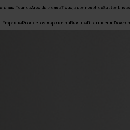
stencia Técnica
Área de prensa
Trabaja con nosotros
Sostenibilida
Empresa
Productos
Inspiración
Revista
Distribución
Downl