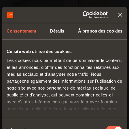
C2_VD99
Consentement
Détails
À propos des cookies
Bras
5
Ce site web utilise des cookies.
Les cookies nous permettent de personnaliser le contenu
et les annonces, d'offrir des fonctionnalités relatives aux
médias sociaux et d'analyser notre trafic. Nous
partageons également des informations sur l'utilisation de
notre site avec nos partenaires de médias sociaux, de
publicité et d'analyse, qui peuvent combiner celles-ci
avec d'autres informations que vous leur avez fournies
SWITCH TO THE SALICE US
ou qu'ils ont collectées lors de votre utilisation de leurs
WEBSITE TO SEE THE PRODUCTS
services.
SPECIFIC TO THE US
Sélection