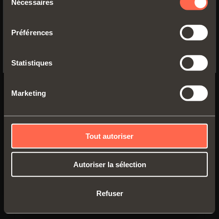
Nécessaires
du
C2_VG99
YES, TAKE ME TO THE US WEBSITE
consentement
Bras
9
Préférences
No, thanks
Statistiques
Marketing
Tout autoriser
Autoriser la sélection
C2_VP99
Refuser
Bras
17