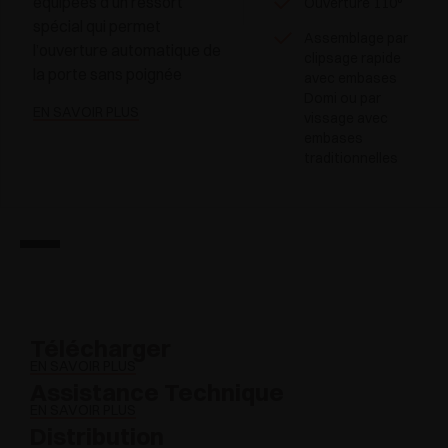
équipées d’un ressort
Ouverture 110°
spécial qui permet
Assemblage par
l’ouverture automatique de
clipsage rapide
la porte sans poignée
avec embases
Domi ou par
EN SAVOIR PLUS
vissage avec
embases
traditionnelles
Télécharger
EN SAVOIR PLUS
Assistance Technique
EN SAVOIR PLUS
Distribution