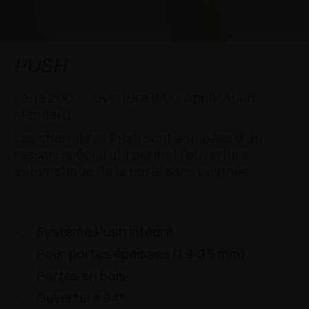
APPLICATIONS SPÉCIALES
RÉCOMPENSES INTERNATIONALES
AMORTISSEURS ET LOQUETEAUX
EXCESSORIES - SUSPENDRE
SYSTÈMES COPLANAIRES
EXCESSORIES - PROTÉGER
SYSTÈME POUR PORTES SUPERPOSÉES
AMORTISSEURS EXTERNES ET À ENCASTRER
PUSH
EXCESSORIES - CONTENIR
SYSTÈMES POUR PORTES ESCAMOTABLES
LOQUETEAUX MÉCANIQUES ET MAGNÉTIQUES
Série 200 - Ouverture 94° - Application
standard
EXCESSORIES - EXTRAIRE
SYSTÈMES POUR PORTES PLIANTES
Les charnières Push sont équipées d’un
ressort spécial qui permet l’ouverture
EXCESSORIES - TIROIRS ET ÉTAGÈRES
automatique de la porte sans poignée
MODULABLES
EXCESSORIES - TABLETTES
Système Push intégré
PIN, SYSTÈME D’AMÉNAGEMENT
Pour portes épaisses (19-35 mm)
Portes en bois
Ouverture 94°