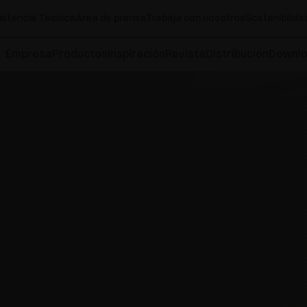
istencia Técnica
Área de prensa
Trabaja con nosotros
Sostenibilida
Empresa
Productos
Inspiración
Revista
Distribución
Downl