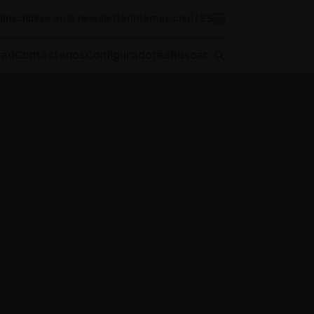
d
Inscribirse en la newsletter
Internacional / ES
oad
Contáctenos
Configuradores
Buscar