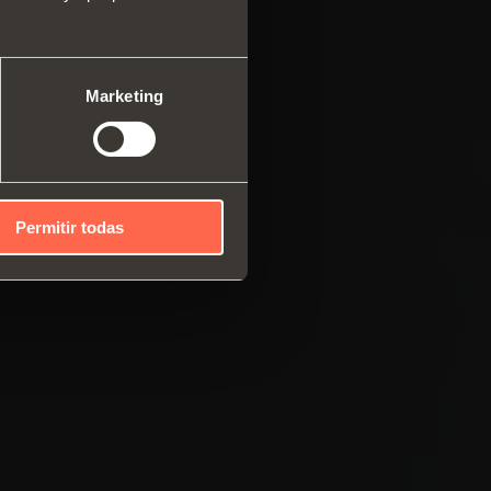
ma modular de perfiles
cales
mas correderos
Marketing
Permitir todas