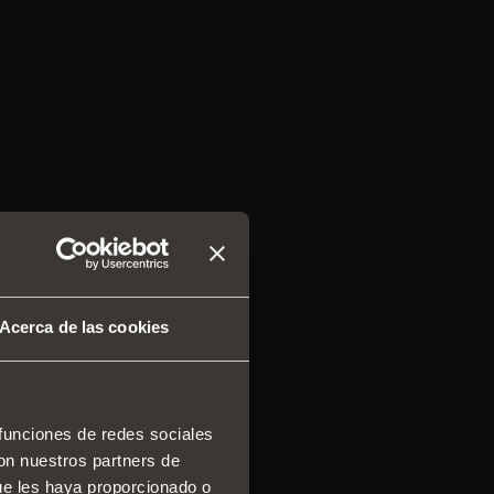
Acerca de las cookies
 funciones de redes sociales
con nuestros partners de
 y cajones
ue les haya proporcionado o