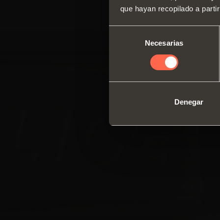
que hayan recopilado a parti
Selección
Necesarias
de
consentimiento
Denegar