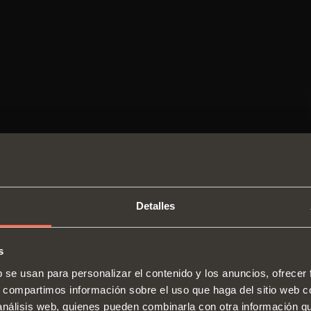
Detalles
s
SWITCH TO THE SALICE US
b se usan para personalizar el contenido y los anuncios, ofrecer
WEBSITE TO SEE THE PRODUCTS
s, compartimos información sobre el uso que haga del sitio web 
Bisagras
Guías
SPECIFIC TO THE US
 análisis web, quienes pueden combinarla con otra información q