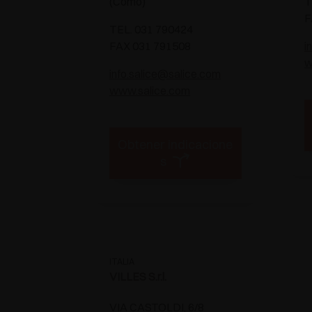
(Como)
T
F
TEL. 031 790424
FAX 031 791508
i
w
info.salice@salice.com
www.salice.com
Obtener indicacione
s
ITALIA
VILLES S.r.l.
VIA CASTOLDI, 6/8