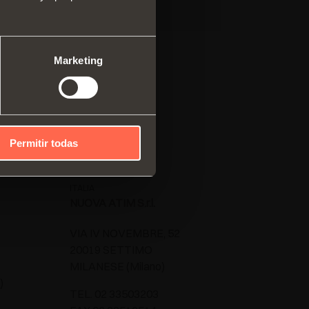
ma modular de perfiles
cales
mas correderos
Marketing
Permitir todas
ITALIA
NUOVA ATIM S.r.l.
VIA IV NOVEMBRE, 52
20019 SETTIMO
MILANESE (Milano)
)
TEL. 02 33503203