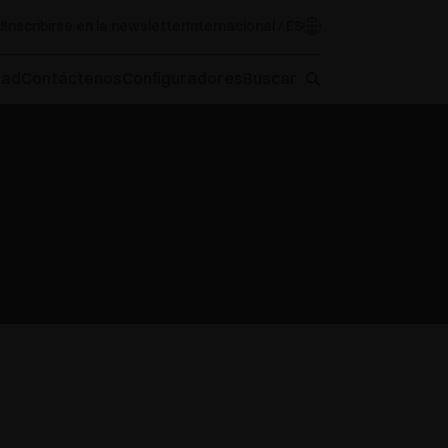
d
Inscribirse en la newsletter
Internacional / ES
oad
Contáctenos
Configuradores
Buscar