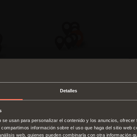
Detalles
s
SWITCH TO THE SALICE US
b se usan para personalizar el contenido y los anuncios, ofrecer
WEBSITE TO SEE THE PRODUCTS
s, compartimos información sobre el uso que haga del sitio web 
Bisagras
Guías
SPECIFIC TO THE US
 análisis web, quienes pueden combinarla con otra información q