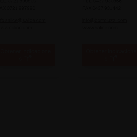
EL. 0721 899800
TEL. 0437 930866
AX 0721 897980
FAX 0437 931442
nfo.salice@salice.com
info@bortoluzzi.com
ww.salice.com
www.salice.com
Obtener indicacione
Obtener indicacione
s
s