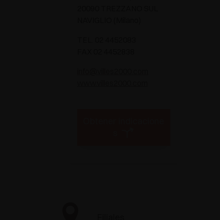
20090 TREZZANO SUL
NAVIGLIO (Milano)
TEL. 02 4452083
FAX 02 4452838
info@villes2000.com
www.villes2000.com
Obtener indicacione
s
Filiales