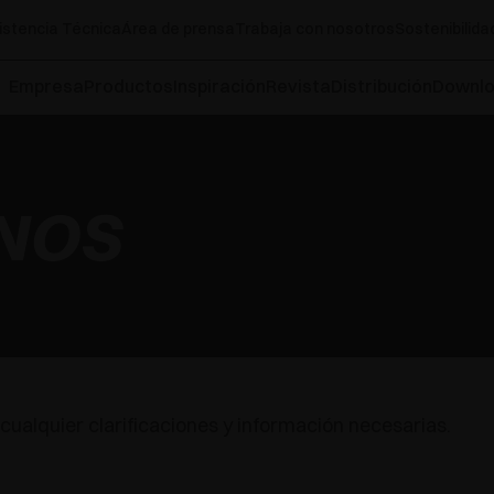
istencia Técnica
Área de prensa
Trabaja con nosotros
Sostenibilida
Empresa
Productos
Inspiración
Revista
Distribución
Downl
NOS
cualquier clarificaciones y información necesarias.