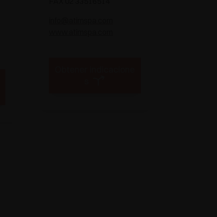
FAX 02 33516514
info@atimspa.com
www.atimspa.com
Obtener indicacione
s