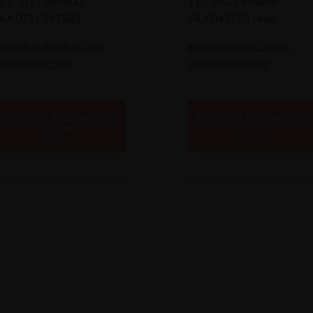
EL. 0721 899800
TEL. 0437 930866
AX 0721 897980
FAX 0437 931442
nfo.salice@salice.com
info@bortoluzzi.com
ww.salice.com
www.salice.com
Obtener indicacione
Obtener indicacione
s
s