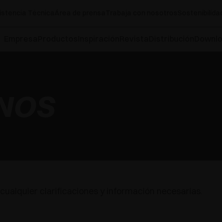
istencia Técnica
Área de prensa
Trabaja con nosotros
Sostenibilida
Empresa
Productos
Inspiración
Revista
Distribución
Downl
NOS
cualquier clarificaciones y información necesarias.