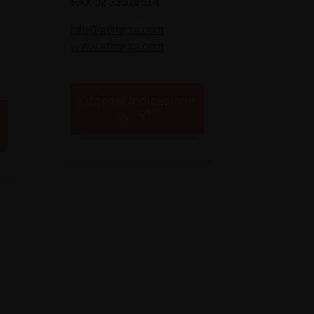
FAX 02 33516514
info@atimspa.com
www.atimspa.com
Obtener indicacione
s