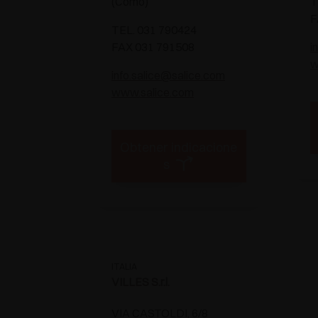
(Como)
T
F
TEL. 031 790424
FAX 031 791508
i
w
info.salice@salice.com
www.salice.com
Obtener indicacione
s
ITALIA
VILLES S.r.l.
VIA CASTOLDI, 6/8