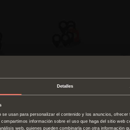
Detalles
s
SWITCH TO THE SALICE US
b se usan para personalizar el contenido y los anuncios, ofrecer
WEBSITE TO SEE THE PRODUCTS
s, compartimos información sobre el uso que haga del sitio web 
Bisagras
Guías
SPECIFIC TO THE US
 análisis web, quienes pueden combinarla con otra información q