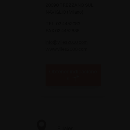
20090 TREZZANO SUL
NAVIGLIO (Milano)
TEL. 02 4452083
FAX 02 4452838
info@villes2000.com
www.villes2000.com
Obtener indicacione
s
Filiales