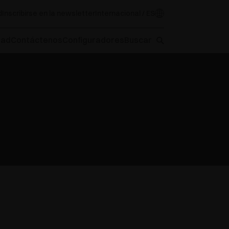
d
Inscribirse en la newsletter
Internacional / ES
oad
Contáctenos
Configuradores
Buscar