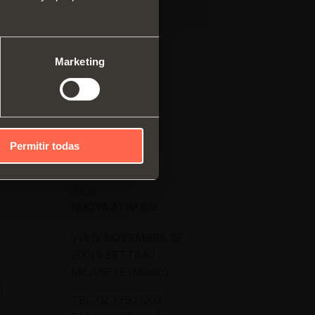
ma modular de perfiles
cales
mas correderos
Marketing
Permitir todas
ITALIA
NUOVA ATIM S.r.l.
VIA IV NOVEMBRE, 52
20019 SETTIMO
MILANESE (Milano)
)
TEL. 02 33503203