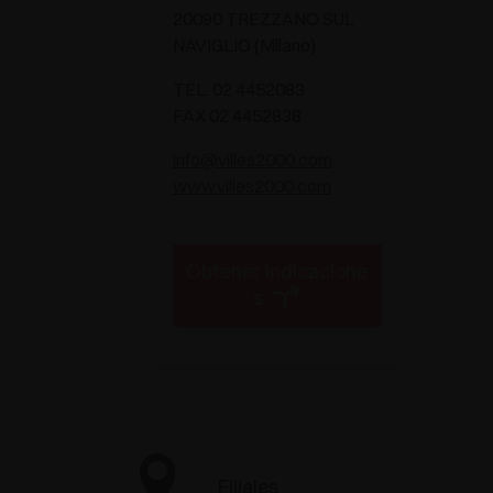
20090 TREZZANO SUL
NAVIGLIO (Milano)
TEL. 02 4452083
FAX 02 4452838
info@villes2000.com
www.villes2000.com
Obtener indicacione
s
Filiales