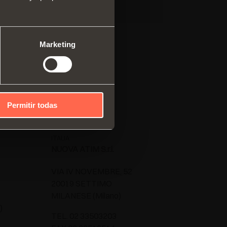
ma modular de perfiles
cales
mas correderos
Marketing
Permitir todas
ITALIA
NUOVA ATIM S.r.l.
VIA IV NOVEMBRE, 52
20019 SETTIMO
MILANESE (Milano)
)
TEL. 02 33503203