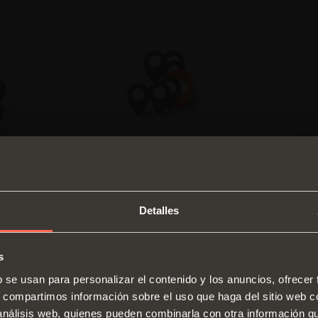
Detalles
s
SWITCH TO THE SALICE US
b se usan para personalizar el contenido y los anuncios, ofrecer
WEBSITE TO SEE THE PRODUCTS
s, compartimos información sobre el uso que haga del sitio web 
Bisagras
Guías
SPECIFIC TO THE US
 análisis web, quienes pueden combinarla con otra información q