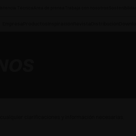
istencia Técnica
Área de prensa
Trabaja con nosotros
Sostenibilida
Empresa
Productos
Inspiración
Revista
Distribución
Downl
NOS
cualquier clarificaciones y información necesarias.