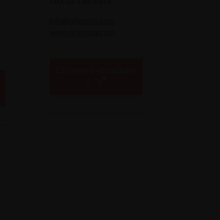
FAX 02 33516514
info@atimspa.com
www.atimspa.com
Obtener indicacione
s