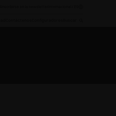
d
Inscribirse en la newsletter
Internacional / ES
oad
Contáctenos
Configuradores
Buscar