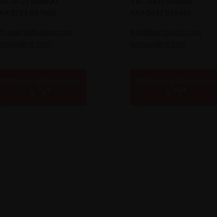
EL. 0721 899800
TEL. 0437 930866
AX 0721 897980
FAX 0437 931442
nfo.salice@salice.com
info@bortoluzzi.com
ww.salice.com
www.salice.com
Obtener indicacione
Obtener indicacione
s
s