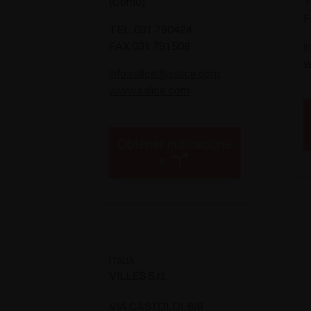
(Como)
T
F
TEL. 031 790424
FAX 031 791508
i
w
info.salice@salice.com
www.salice.com
Obtener indicacione
s
ITALIA
VILLES S.r.l.
VIA CASTOLDI, 6/8