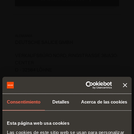
ALEMANIA
DEUTSCHE SALICE GMBH
VERKAUFSBÜRO NORD, RINGSTRASSE 36/A30-
CENTER
D - 32584 LÖHNE
TEL. 05731 15608-0
FAX 05731 15608-10
vknord@deutschesalice.de
Consentimiento
Detalles
Acerca de las cookies
www.salice.com
Esta página web usa cookies
Obtener indicaciones
Las cookies de este sitio web se usan para personalizar