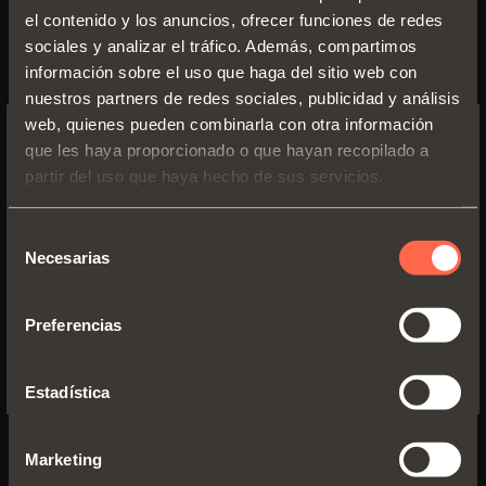
el contenido y los anuncios, ofrecer funciones de redes
sociales y analizar el tráfico. Además, compartimos
información sobre el uso que haga del sitio web con
nuestros partners de redes sociales, publicidad y análisis
web, quienes pueden combinarla con otra información
REINO UNIDO
SALICE UK LTD.
que les haya proporcionado o que hayan recopilado a
SWITCH TO THE SALICE US
partir del uso que haya hecho de sus servicios.
WEBSITE TO SEE THE PRODUCTS
KINGFISHER WAY, HINCHINGBROOKE
SPECIFIC TO THE US
BUSINESS PARK
Selección
PE29 6FN HUNTINGDON CAMBS
Necesarias
de
YES, TAKE ME TO THE US WEBSITE
consentimiento
TEL. 01480 413831
FAX 01480 451489
Preferencias
No, thanks
info.salice@saliceuk.co.uk
www.salice.com
Estadística
Marketing
Obtener indicaciones