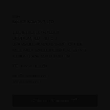
INDIA
SALICE INDIA PVT. LTD.
1001 & 1002, 10TH FLOOR
CENTRUM, PLOT NO. C-3
OPP. WAGLE PRABHAG SAMITI OFFICE
MIDC AREA, WAGLE INDUSTRIAL ESTATE
400604 THANE, MAHARASHTRA
TEL. 022-20812050
info@saliceindia.com
www.salice.com
Obtener indicaciones