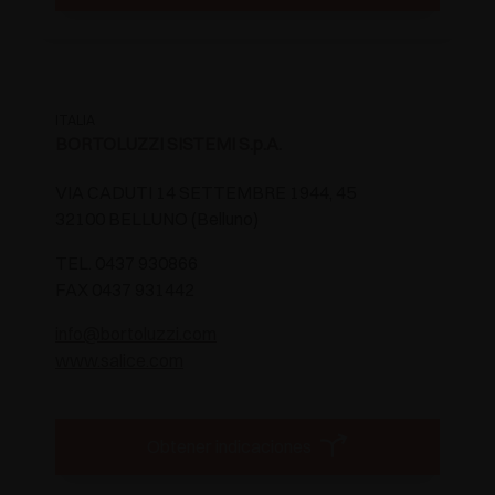
ITALIA
BORTOLUZZI SISTEMI S.p.A.
VIA CADUTI 14 SETTEMBRE 1944, 45
32100 BELLUNO (Belluno)
TEL. 0437 930866
FAX 0437 931442
info@bortoluzzi.com
www.salice.com
Obtener indicaciones