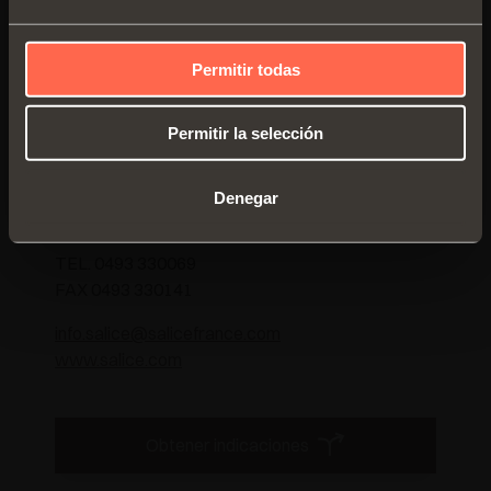
Permitir todas
FRANCIA
Permitir la selección
SALICE FRANCE S.A.R.L.
285, RUE DE GOA ZAC LES 3 MOULINS
Denegar
06600 ANTIBES
TEL. 0493 330069
FAX 0493 330141
info.salice@salicefrance.com
www.salice.com
Obtener indicaciones