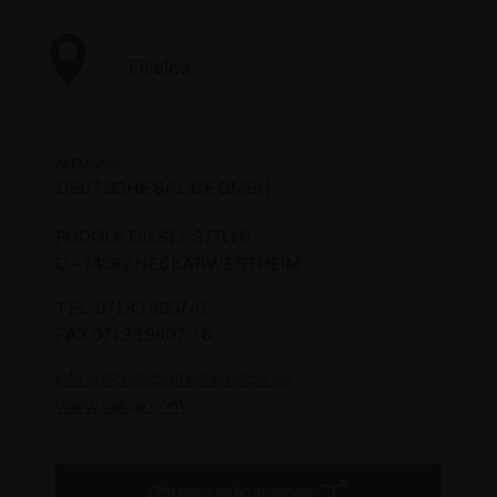
Filiales
ALEMANIA
DEUTSCHE SALICE GMBH
RUDOLF DIESEL STR.10
D - 74382 NECKARWESTHEIM
TEL. 07133 9807-0
FAX 07133 9807-16
info.salice@deutschesalice.de
www.salice.com
Obtener indicaciones