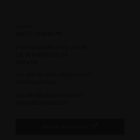
CANADÁ
SALICE CANADA INC.
3500 RIDGEWAY DRIVE, UNIT#1
L5L 0B4 MISSISSAUGA
ONTARIO
TEL. 800 361 1045 - 905 820 8787
FAX 905 820 7226
info.salice@salicecanada.com
www.salicecanada.com
Obtener indicaciones