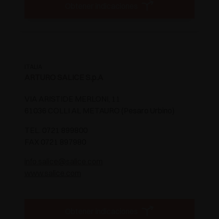
Obtener indicaciones
ITALIA
ARTURO SALICE S.p.A
VIA ARISTIDE MERLONI, 11
61036 COLLI AL METAURO (Pesaro Urbino)
TEL. 0721 899800
FAX 0721 897980
info.salice@salice.com
www.salice.com
Obtener indicaciones