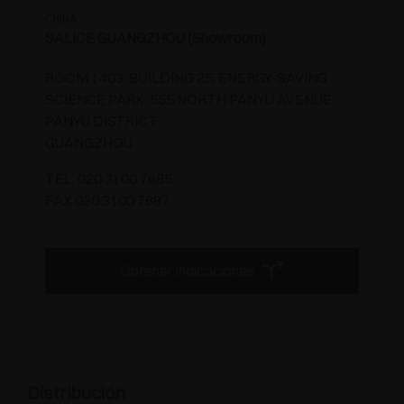
CHINA
SALICE GUANGZHOU (Showroom)
ROOM 1403, BUILDING 25, ENERGY-SAVING
SCIENCE PARK, 555 NORTH PANYU AVENUE,
PANYU DISTRICT
GUANGZHOU
TEL. 020 3100 7685
FAX 020 3100 7687
Obtener indicaciones
Distribución