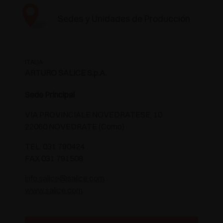
Sedes y Unidades de Producción
ITALIA
ARTURO SALICE S.p.A.
Sede Principal
VIA PROVINCIALE NOVEDRATESE, 10
22060 NOVEDRATE (Como)
TEL. 031 790424
FAX 031 791508
info.salice@salice.com
www.salice.com