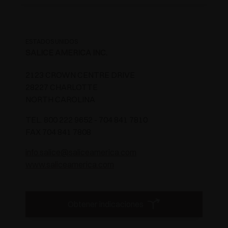
ESTADOS UNIDOS
SALICE AMERICA INC.
2123 CROWN CENTRE DRIVE
28227 CHARLOTTE
NORTH CAROLINA
TEL. 800 222 9652 - 704 841 7810
FAX 704 841 7808
info.salice@saliceamerica.com
www.saliceamerica.com
Obtener indicaciones