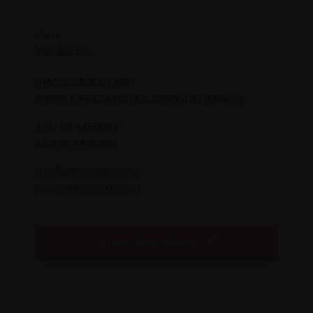
ITALIA
VILLES S.r.l.
VIA CASTOLDI, 6/8
20090 TREZZANO SUL NAVIGLIO (Milano)
TEL. 02 4452083
FAX 02 4452838
info@villes2000.com
www.villes2000.com
Obtener indicaciones