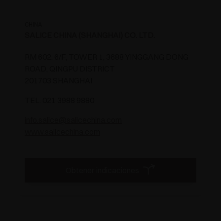
CHINA
SALICE CHINA (SHANGHAI) CO. LTD.
RM 602, 6/F, TOWER 1, 3688 YINGGANG DONG
ROAD, QINGPU DISTRICT
201703 SHANGHAI
TEL. 021 3988 9880
info.salice@salicechina.com
www.salicechina.com
Obtener indicaciones