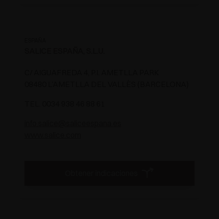
ESPAÑA
SALICE ESPAÑA, S.L.U.
C/ AIGUAFREDA 4, P.I. AMETLLA PARK
08480 L’AMETLLA DEL VALLÈS (BARCELONA)
TEL. 0034 938 46 88 61
info.salice@saliceespana.es
www.salice.com
Obtener indicaciones