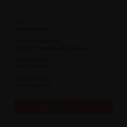
ITALIA
NUOVA ATIM S.r.l.
VIA IV NOVEMBRE, 52
20019 SETTIMO MILANESE (Milano)
TEL. 02 33503203
FAX 02 33516514
info@atimspa.com
www.atimspa.com
Obtener indicaciones