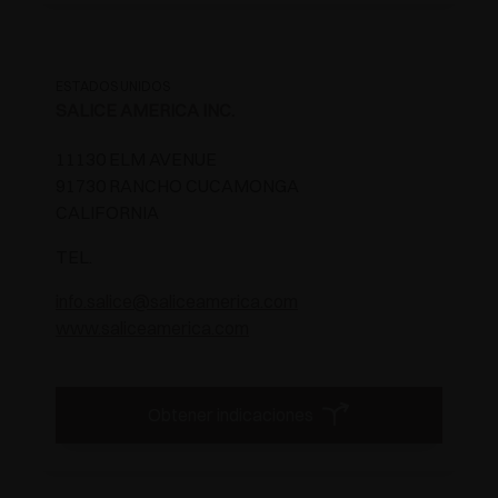
ESTADOS UNIDOS
SALICE AMERICA INC.
11130 ELM AVENUE
91730 RANCHO CUCAMONGA
CALIFORNIA
TEL.
info.salice@saliceamerica.com
www.saliceamerica.com
Obtener indicaciones