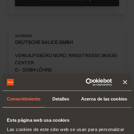
ALEMANIA
DEUTSCHE SALICE GMBH
VERKAUFSBÜRO NORD, RINGSTRASSE 36/A30-
CENTER
D - 32584 LÖHNE
TEL. 05731 15608-0
FAX 05731 15608-10
Consentimiento
Detalles
Acerca de las cookies
vknord@deutschesalice.de
www.salice.com
Esta página web usa cookies
Las cookies de este sitio web se usan para personalizar
Obtener indicaciones