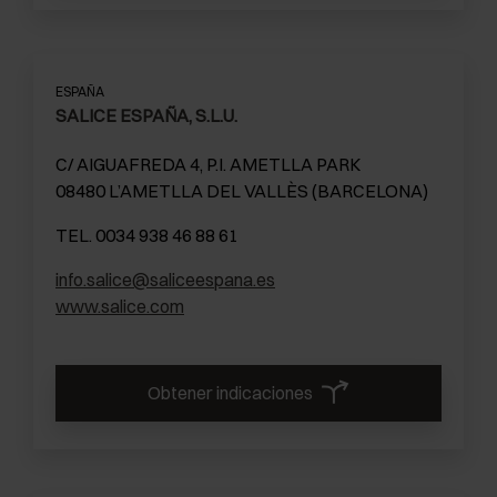
ESPAÑA
SALICE ESPAÑA, S.L.U.
C/ AIGUAFREDA 4, P.I. AMETLLA PARK
08480 L’AMETLLA DEL VALLÈS (BARCELONA)
TEL. 0034 938 46 88 61
info.salice@saliceespana.es
www.salice.com
Obtener indicaciones