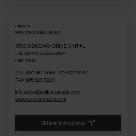
CANADÁ
SALICE CANADA INC.
3500 RIDGEWAY DRIVE, UNIT#1
L5L 0B4 MISSISSAUGA
ONTARIO
TEL. 800 361 1045 - 905 820 8787
FAX 905 820 7226
info.salice@salicecanada.com
www.salicecanada.com
Obtener indicaciones