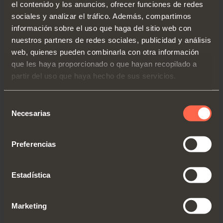
el contenido y los anuncios, ofrecer funciones de redes
sociales y analizar el tráfico. Además, compartimos
información sobre el uso que haga del sitio web con
nuestros partners de redes sociales, publicidad y análisis
web, quienes pueden combinarla con otra información
REINO UNIDO
que les haya proporcionado o que hayan recopilado a
SALICE UK LTD.
partir del uso que haya hecho de sus servicios.
KINGFISHER WAY, HINCHINGBROOKE
BUSINESS PARK
Selección
Necesarias
PE29 6FN HUNTINGDON CAMBS
de
consentimiento
TEL. 01480 413831
Preferencias
FAX 01480 451489
info.salice@saliceuk.co.uk
Estadística
www.salice.com
Marketing
Obtener indicaciones