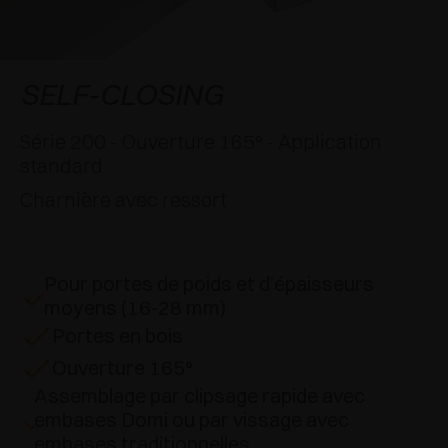
APPLICATIONS SPÉCIALES
RÉCOMPENSES INTERNATIONALES
AMORTISSEURS ET LOQUETEAUX
EXCESSORIES - SUSPENDRE
SYSTÈMES COPLANAIRES
EXCESSORIES - PROTÉGER
SYSTÈME POUR PORTES SUPERPOSÉES
AMORTISSEURS EXTERNES ET À ENCASTRER
SELF-CLOSING
EXCESSORIES - CONTENIR
SYSTÈMES POUR PORTES ESCAMOTABLES
LOQUETEAUX MÉCANIQUES ET MAGNÉTIQUES
Série 200 - Ouverture 165° - Application
standard
EXCESSORIES - EXTRAIRE
SYSTÈMES POUR PORTES PLIANTES
Charnière avec ressort
EXCESSORIES - TIROIRS ET ÉTAGÈRES
MODULABLES
Pour portes de poids et d’épaisseurs
EXCESSORIES - TABLETTES
moyens (16-28 mm)
Portes en bois
PIN, SYSTÈME D’AMÉNAGEMENT
Ouverture 165°
Assemblage par clipsage rapide avec
embases Domi ou par vissage avec
embases traditionnelles