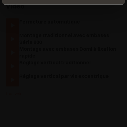
Vidéo
Fermeture automatique
Montage traditionnel avec embases
Série 200
Montage avec embases Domi à fixation
rapide
Réglage vertical traditionnel
Réglage vertical par vis excentrique
tout voir