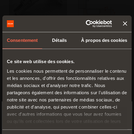
C2_FG99
Consentement
Détails
À propos des cookies
Bras
9
Ce site web utilise des cookies.
Les cookies nous permettent de personnaliser le contenu
et les annonces, d'offrir des fonctionnalités relatives aux
médias sociaux et d'analyser notre trafic. Nous
partageons également des informations sur l'utilisation de
notre site avec nos partenaires de médias sociaux, de
publicité et d'analyse, qui peuvent combiner celles-ci
avec d'autres informations que vous leur avez fournies
SWITCH TO THE SALICE US
ou qu'ils ont collectées lors de votre utilisation de leurs
WEBSITE TO SEE THE PRODUCTS
services.