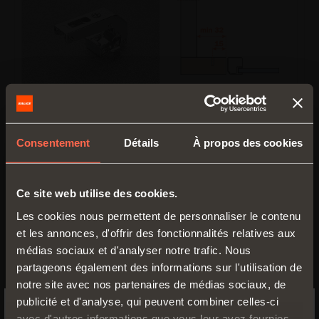
C2Z6N99
Consentement
Détails
À propos des cookies
Contrecoudé pour petits espaces.
Avec perçage du flanc 15x32 mm.
Adaptables à toutes les embases
Ce site web utilise des cookies.
traditionnelles Série 200, perçage 28x32
Les cookies nous permettent de personnaliser le contenu
mm.
et les annonces, d'offrir des fonctionnalités relatives aux
NON ADAPTABLES
aux embases Domi à
médias sociaux et d'analyser notre trafic. Nous
fixation rapide
partageons également des informations sur l'utilisation de
notre site avec nos partenaires de médias sociaux, de
publicité et d'analyse, qui peuvent combiner celles-ci
avec d'autres informations que vous leur avez fournies