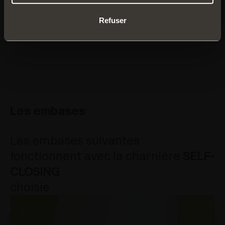
tout voir
Refuser
Les embases
Les embases suivantes
fonctionnent avec la charnière
SELF-
CLOSING
choisie