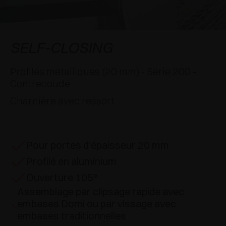
APPLICATIONS SPÉCIALES
RÉCOMPENSES INTERNATIONALES
AMORTISSEURS ET LOQUETEAUX
EXCESSORIES - SUSPENDRE
SYSTÈMES COPLANAIRES
EXCESSORIES - PROTÉGER
SYSTÈME POUR PORTES SUPERPOSÉES
AMORTISSEURS EXTERNES ET À ENCASTRER
SELF-CLOSING
EXCESSORIES - CONTENIR
SYSTÈMES POUR PORTES ESCAMOTABLES
LOQUETEAUX MÉCANIQUES ET MAGNÉTIQUES
Profilés métalliques (20 mm) - Série 200 -
Contrecoudé
EXCESSORIES - EXTRAIRE
SYSTÈMES POUR PORTES PLIANTES
Charnière avec ressort
EXCESSORIES - TIROIRS ET ÉTAGÈRES
MODULABLES
Pour portes d’épaisseur 20 mm
EXCESSORIES - TABLETTES
Profilé en aluminium
PIN, SYSTÈME D’AMÉNAGEMENT
Ouverture 105°
Assemblage par clipsage rapide avec
embases Domi ou par vissage avec
embases traditionnelles