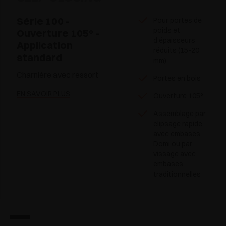
Série 100 -
Pour portes de
poids et
Ouverture 105° -
d’épaisseurs
Application
réduits (15-20
standard
mm)
Charnière avec ressort
Portes en bois
EN SAVOIR PLUS
Ouverture 105°
Assemblage par
clipsage rapide
avec embases
Domi ou par
vissage avec
embases
traditionnelles