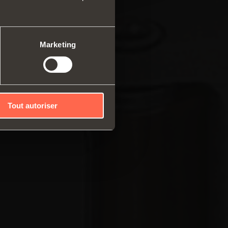
me modulable de profilés
caux
mes coulissants
Marketing
Tout autoriser