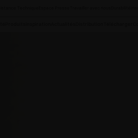
istance Technique
Espace Presse
Travailler avec nous
Durabilité
Ins
té
Produits
Inspiration
Actualités
Distribution
Télécharger
C