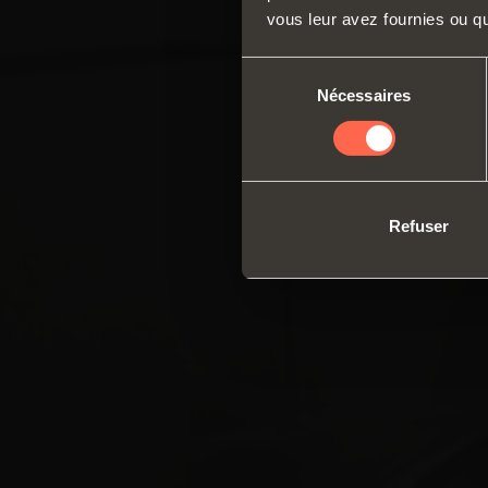
vous leur avez fournies ou qu'
Sélection
Nécessaires
du
consentement
Refuser