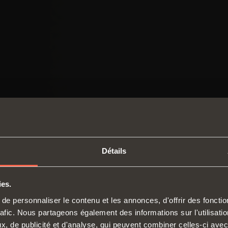
Détails
ies.
SWITCH TO THE SALICE US
e personnaliser le contenu et les annonces, d'offrir des fonctio
WEBSITE TO SEE THE PRODUCTS
rafic. Nous partageons également des informations sur l'utilisati
Charnières
Coulis
SPECIFIC TO THE US
, de publicité et d'analyse, qui peuvent combiner celles-ci avec