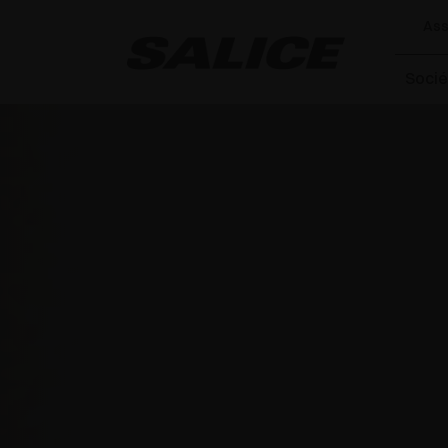
Ass
Socié