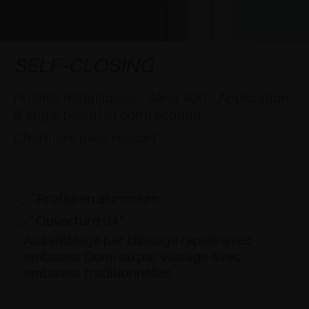
APPLICATIONS SPÉCIALES
RÉCOMPENSES INTERNATIONALES
AMORTISSEURS ET LOQUETEAUX
EXCESSORIES - SUSPENDRE
SYSTÈMES COPLANAIRES
EXCESSORIES - PROTÉGER
SYSTÈME POUR PORTES SUPERPOSÉES
AMORTISSEURS EXTERNES ET À ENCASTRER
SELF-CLOSING
EXCESSORIES - CONTENIR
SYSTÈMES POUR PORTES ESCAMOTABLES
LOQUETEAUX MÉCANIQUES ET MAGNÉTIQUES
Profilés métalliques - Série 400 - Application
d’angle positif et contrecoudé
EXCESSORIES - EXTRAIRE
SYSTÈMES POUR PORTES PLIANTES
Charnière avec ressort
EXCESSORIES - TIROIRS ET ÉTAGÈRES
MODULABLES
Profilé en aluminium
EXCESSORIES - TABLETTES
Ouverture 94°
Assemblage par clipsage rapide avec
PIN, SYSTÈME D’AMÉNAGEMENT
embases Domi ou par vissage avec
embases traditionnelles