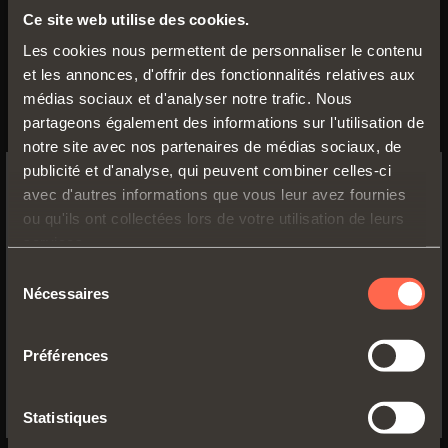
Ce site web utilise des cookies.
Les cookies nous permettent de personnaliser le contenu
et les annonces, d'offrir des fonctionnalités relatives aux
Vidéo
médias sociaux et d'analyser notre trafic. Nous
partageons également des informations sur l'utilisation de
notre site avec nos partenaires de médias sociaux, de
Fermeture automatique
publicité et d'analyse, qui peuvent combiner celles-ci
avec d'autres informations que vous leur avez fournies
Montage traditionnel avec embases
SWITCH TO THE SALICE US
ou qu'ils ont collectées lors de votre utilisation de leurs
Série 200
WEBSITE TO SEE THE PRODUCTS
services.
Montage avec embases Domi à fixation
SPECIFIC TO THE US
rapide
Sélection
Réglage vertical traditionnel
Nécessaires
du
YES, TAKE ME TO THE US WEBSITE
consentement
Réglage vertical par vis excentrique
Préférences
No, thanks
tout voir
Statistiques