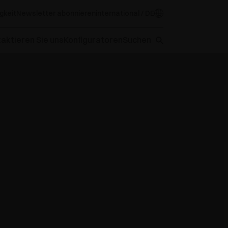
gkeit
Newsletter abonnieren
international / DE
aktieren Sie uns
Konfiguratoren
Suchen