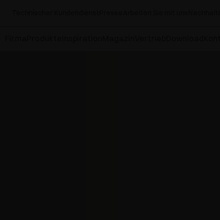
Technischer Kundendienst
Presse
Arbeiten Sie mit uns
Nachhalti
Firma
Produkte
Inspiration
Magazin
Vertrieb
Download
Kont