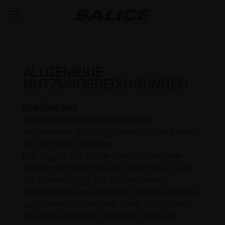
FIRMA
ÜBER UNS
PRODUKTE
ALLGEMEINE
NUTZUNGSBEDINGUNGEN
SCHARNIERE
INSPIRATION
MESSEN
EINFÜHRUNG
FÜHRUNGEN UND SCHUBLADEN
MAGAZIN
INTEGRIERTES DÄMPFUNGSSYSTEM
TECHNISCHER KUNDENDIENST
Die nachfolgend beschriebenen
allgemeinen Nutzungsbedingungen gelten
VERANSTALTUNG
VERTRIEB
LIFTSYSTEME UND KLAPPENTÜR
PUSH-ÖFFNUNG FÜR DIE ÖFFNUNG
METALLSCHUBKASTEN
ARBEITEN SIE MIT UNS
für die Salice Website.
GRIFFLOSER TÜREN
Der Zugriff auf Salice-Website und jede
NEUHEITEN
DOWNLOAD
MODULARES SYSTEM AUS VERTIKALEN PROFILEN
VERDECKTEN FÜHRUNGEN
LIFTSYSTEME
Aktion nach dem Besuch ihrer Seiten, wie
SCHLIESSAUTOMATIK
die Verwendung von Informationen,
KATALOGE
KONTAKTIEREN SIE UNS
SVAGO
INNENAUSSTATTUNG FÜR SCHRÄNKE
AUSZIEHBARE ARBEITSFLÄCHE
SYSTEME FÜR KLAPPENTÜREN
LUXER
technischen Dokumenten, Videos und/oder
OUTDOOR
aktivierenden Diensten, Links, Funktionen
MONTAGEANLEITUNGEN
KONFIGURATOREN
DESIGN
SCHIEBESYSTEME
EXCESSORIES - LEGEN
und Anwendungen impliziert, dass der