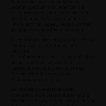
SPEZIELLE ANSCHLÄGE
Benutzer den unten beschriebenen
PREISE
Bedingungen zustimmt. Jeder, der die
DÄMPFER UND SCHNÄPPER
EXCESSORIES - AUFHÄNGEN
FLÄCHENBÜNDIGE SYSTEME
Salice-Website besucht, erklärt sich damit
einverstanden, die Website und deren
EXCESSORIES - SCHÜTZEN
SYSTEM FÜR SCHRÄNKE MIT SICH
DÄMPFER - EXTERNE UND ZUM EINBOHREN
Inhalte nicht für illegale Zwecke zu nutzen,
ÜBERLAGERNDEN TÜREN
die gegen geltendes Recht verstoßen.
EXCESSORIES - AUFBEWAHREN
MECHANISCHE UND MAGNETISCHE
EINSCHUBTÜRENSYSTEME
SCHNÄPPER
Salice-Website wird von Arturo Salice S.p.A.
EXCESSORIES - HERAUSZIEHEN
in Italien kontrolliert, betrieben und
SYSTEME FÜR VORLIEGENDE TÜREN
verwaltet.
EXCESSORIES - MODULARE SCHUBLADEN UND
Salice übernimmt keine Gewähr dafür, dass
REGALE
die auf ihren Webseite veröffentlichte
Datenschutzerklärung allen außerhalb
EXCESSORIES - REGALE
Europas geltenden gesetzlichen
Bestimmungen entspricht.
PIN, SYSTEM FÜR DIE LAGERUNG VON
ELEMENTEN
DATENSCHUTZ-BESTIMMUNGEN
Bitte lesen Sie die Datenschutzerklärung
sorgfältig, um zu verstehen, wie persönliche