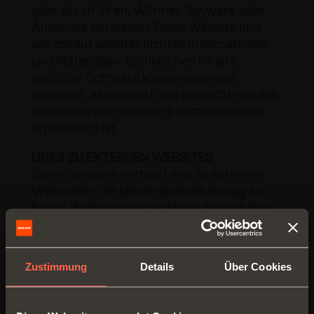
oder durch Viren, Würmer, Spyware oder
Ähnliches entstehen. Diese Website und
alle darauf veröffentlichten Informationen
und Materialien, technischen Inhalte
und/oder Software können jederzeit
geändert, aktualisiert und gelöscht werden,
ohne dass eine vorherige Kommunikation
erforderlich ist.
LINKS ZU EXTERNEN WEBSITES
Salice-Website enthalt Links zu externen
Webseiten, die keinen direkten Bezug zu
Salice-Website und zur Firma Salice haben.
Salice übernimmt daher keine Haftung für
Inhalte und Regelungen zur Verarbeitung
personenbezogener Daten, die auf diesen
Zustimmung
Details
Über Cookies
externen Websites veröffentlicht werden.
Bitte beachten Sie, wenn Sie auf Links zu
externen Websites klicken und diese