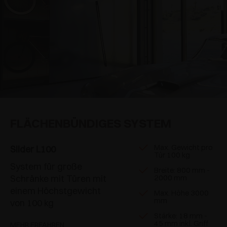
FLÄCHENBÜNDIGES SYSTEM
Max. Gewicht pro
Slider L100
Tür 100 kg
System für große
Breite: 800 mm -
Schränke mit Türen mit
2000 mm
einem Höchstgewicht
Max. Höhe 3000
mm
von 100 kg
Stärke: 18 mm -
45 mm inkl. Griff
MEHR ERFAHREN