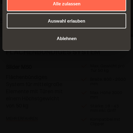
Alle zulassen
Auswahl erlauben
Ablehnen
FLÄCHENBÜNDIGES SYSTEM
Max. Gewicht pro
Slider M50
Tür 50 kg
Flächenbündiges
Breite: 800 - 2000
System für mittelgroße
mm
Elemente mit Türen mit
Max. Höhe 3000
mm
einem Höchstgewicht
von 50 kg
Stärke: 18 - 45
mm inkl. Griff
MEHR ERFAHREN
Kompatibel mit
Clipper