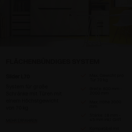
FLÄCHENBÜNDIGES SYSTEM
Max. Gewicht pro
Slider L70
Tür 70 kg
System für große
Breite: 800 mm -
Schränke mit Türen mit
2000 mm
einem Höchstgewicht
Max. Höhe 3000
mm
von 70 kg
Stärke: 18 mm -
45 mm inkl. Griff
MEHR ERFAHREN
Kompatibel mit