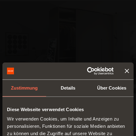
Zustimmung
Details
Über Cookies
FLÄCHENBÜNDIGES SYSTEM
Diese Webseite verwendet Cookies
Wir verwenden Cookies, um Inhalte und Anzeigen zu
Max. Gewicht pro
Slider M35 Top
personalisieren, Funktionen für soziale Medien anbieten
Tür 35 kg
zu können und die Zugriffe auf unsere Website zu
Flächenbündiges