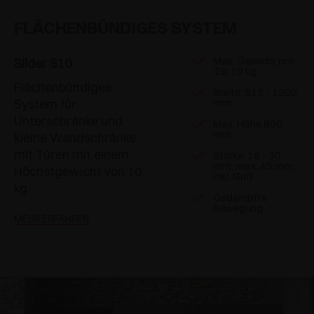
FLÄCHENBÜNDIGES SYSTEM
Max. Gewicht pro
Slider S10
Tür 10 kg
Flächenbündiges
Breite: 512 - 1200
System für
mm
Unterschränke und
Max. Höhe 800
mm
kleine Wandschränke
mit Türen mit einem
Stärke: 16 - 30
mm, max. 45 mm
Höchstgewicht von 10
inkl. Griff
kg
Gedämpfte
Bewegung
MEHR ERFAHREN