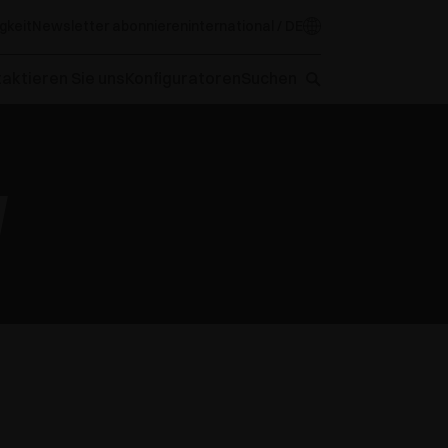
gkeit
Newsletter abonnieren
international / DE
aktieren Sie uns
Konfiguratoren
Suchen
N