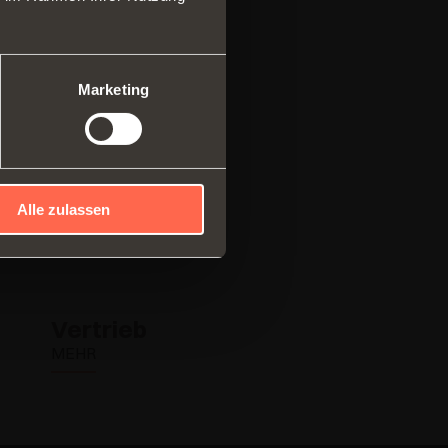
ares System aus vertikalen
en
ebesysteme
Marketing
Alle zulassen
Vertrieb
MEHR