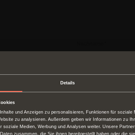
Details
Cookies
nhalte und Anzeigen zu personalisieren, Funktionen für soziale
SWITCH TO THE SALICE US
Website zu analysieren. Außerdem geben wir Informationen zu I
WEBSITE TO SEE THE PRODUCTS
en und Ich habe die
r soziale Medien, Werbung und Analysen weiter. Unsere Partner
SPECIFIC TO THE US
en
Scharniere
Führu
 Daten zusammen, die Sie ihnen bereitgestellt haben oder die s