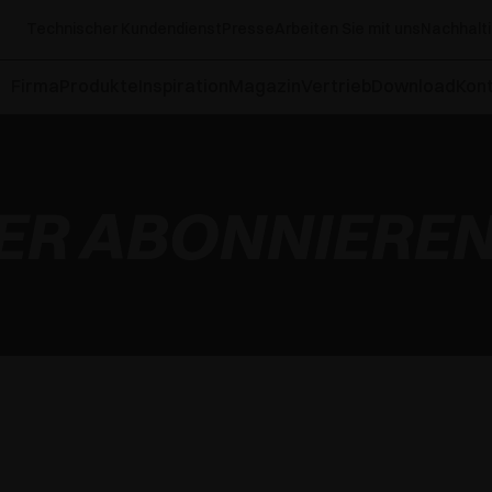
Technischer Kundendienst
Presse
Arbeiten Sie mit uns
Nachhalti
Firma
Produkte
Inspiration
Magazin
Vertrieb
Download
Kont
ER ABONNIERE