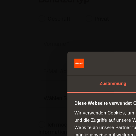
Geschäft
Privat
Zustimmung
Diese Webseite verwendet 
Wir verwenden Cookies, um I
und die Zugriffe auf unsere 
Ich möchte den Newsletter abonnier
Website an unsere Partner fü
Informationen zum
Datenschutz
geles
möglicherweise mit weiteren