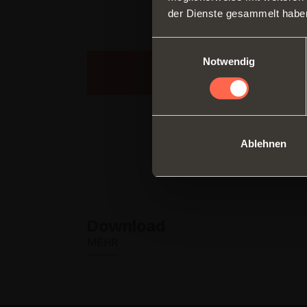
der Dienste gesammelt habe
Einwilligungsauswahl
Notwendig
SENDEN SIE IHRE A
EXEDRA2 IN
Ablehnen
DER
Download
MOTORISIERTEN
MEHR
VERSION