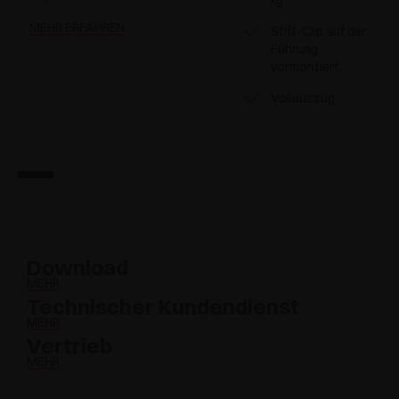
kg
MEHR ERFAHREN
Stift-Clip auf der
Führung
vormontiert
Vollauszug
Download
MEHR
Technischer Kundendienst
MEHR
Vertrieb
MEHR