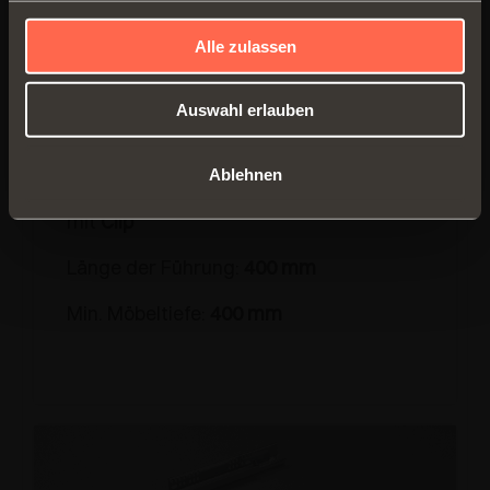
Alle zulassen
Auswahl erlauben
1061500400200
Ablehnen
Teilauszug
, Befestigung der Schublade
mit
Clip
Länge der Führung:
400 mm
Min. Möbeltiefe:
400 mm