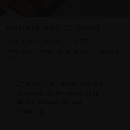
SPEZIELLE ANSCHLÄGE
PREISE
DÄMPFER UND SCHNÄPPER
EXCESSORIES - AUFHÄNGEN
FLÄCHENBÜNDIGE SYSTEME
EXCESSORIES - SCHÜTZEN
SYSTEM FÜR SCHRÄNKE MIT SICH
DÄMPFER - EXTERNE UND ZUM EINBOHREN
FUTURA SELF-CLOSING
ÜBERLAGERNDEN TÜREN
EXCESSORIES - AUFBEWAHREN
MECHANISCHE UND MAGNETISCHE
Teilauszug - Clipversion - 61500
EINSCHUBTÜRENSYSTEME
SCHNÄPPER
Teilauszug, Befestigung der Schublade mit
EXCESSORIES - HERAUSZIEHEN
Clip
SYSTEME FÜR VORLIEGENDE TÜREN
EXCESSORIES - MODULARE SCHUBLADEN UND
REGALE
Länge der Führung: 250 - 600 mm
EXCESSORIES - REGALE
Dynamische Belastbarkeit 30 kg
PIN, SYSTEM FÜR DIE LAGERUNG VON
Clip mit Höhenverstellung
ELEMENTEN
Teilauszug