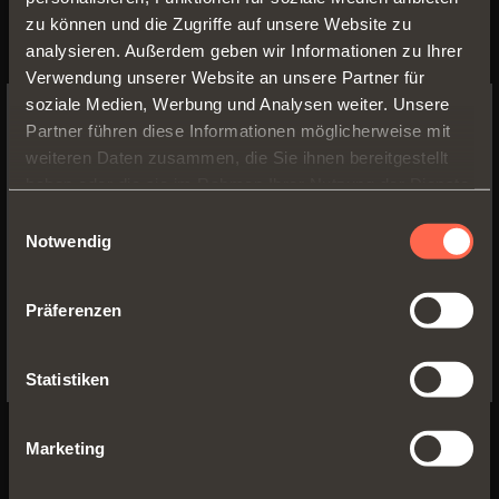
zu können und die Zugriffe auf unsere Website zu
analysieren. Außerdem geben wir Informationen zu Ihrer
Verwendung unserer Website an unsere Partner für
soziale Medien, Werbung und Analysen weiter. Unsere
1061500350200
Partner führen diese Informationen möglicherweise mit
SWITCH TO THE SALICE US
weiteren Daten zusammen, die Sie ihnen bereitgestellt
Teilauszug
, Befestigung der Schublade
WEBSITE TO SEE THE PRODUCTS
haben oder die sie im Rahmen Ihrer Nutzung der Dienste
mit
Clip
SPECIFIC TO THE US
gesammelt haben.
Einwilligungsauswahl
Länge der Führung:
350 mm
Notwendig
YES, TAKE ME TO THE US WEBSITE
Min. Möbeltiefe:
350 mm
Präferenzen
No, thanks
Statistiken
Marketing