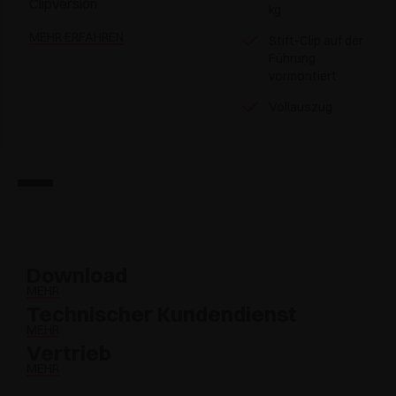
Clipversion
kg
MEHR ERFAHREN
Stift-Clip auf der
Führung
vormontiert
Vollauszug
Download
MEHR
Technischer Kundendienst
MEHR
Vertrieb
MEHR