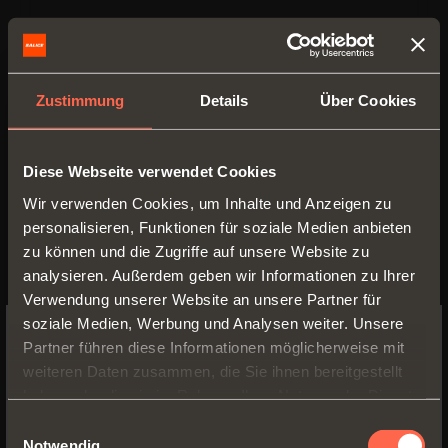
Länge der Führung:
300 mm
Min. Möbeltiefe:
300 mm
Zustimmung
Details
Über Cookies
Diese Webseite verwendet Cookies
Wir verwenden Cookies, um Inhalte und Anzeigen zu
personalisieren, Funktionen für soziale Medien anbieten
zu können und die Zugriffe auf unsere Website zu
analysieren. Außerdem geben wir Informationen zu Ihrer
Verwendung unserer Website an unsere Partner für
soziale Medien, Werbung und Analysen weiter. Unsere
Partner führen diese Informationen möglicherweise mit
SWITCH TO THE SALICE US
weiteren Daten zusammen, die Sie ihnen bereitgestellt
WEBSITE TO SEE THE PRODUCTS
1061577350200
haben oder die sie im Rahmen Ihrer Nutzung der Dienste
SPECIFIC TO THE US
gesammelt haben.
Einwilligungsauswahl
Teilauszug
, Befestigung der Schublade
Notwendig