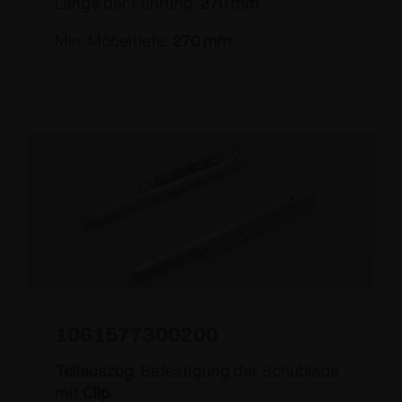
Länge der Führung:
270 mm
Min. Möbeltiefe:
270 mm
1061577300200
Teilauszug
, Befestigung der Schublade
mit
Clip