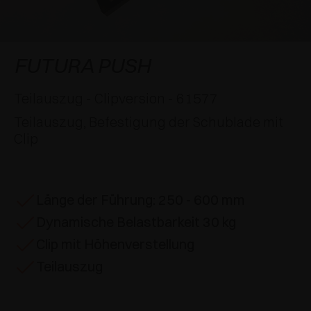
SPEZIELLE ANSCHLÄGE
PREISE
DÄMPFER UND SCHNÄPPER
EXCESSORIES - AUFHÄNGEN
FLÄCHENBÜNDIGE SYSTEME
EXCESSORIES - SCHÜTZEN
SYSTEM FÜR SCHRÄNKE MIT SICH
DÄMPFER - EXTERNE UND ZUM EINBOHREN
FUTURA PUSH
ÜBERLAGERNDEN TÜREN
EXCESSORIES - AUFBEWAHREN
MECHANISCHE UND MAGNETISCHE
Teilauszug - Clipversion - 61577
EINSCHUBTÜRENSYSTEME
SCHNÄPPER
Teilauszug, Befestigung der Schublade mit
EXCESSORIES - HERAUSZIEHEN
Clip
SYSTEME FÜR VORLIEGENDE TÜREN
EXCESSORIES - MODULARE SCHUBLADEN UND
REGALE
Länge der Führung: 250 - 600 mm
EXCESSORIES - REGALE
Dynamische Belastbarkeit 30 kg
PIN, SYSTEM FÜR DIE LAGERUNG VON
Clip mit Höhenverstellung
ELEMENTEN
Teilauszug