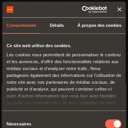
dressing en atelier et en font
l'endroit le plus apprécié et
convoité de la maison.
Consentement
Détails
À propos des cookies
Les matériaux de la collection,
tissus, cuir et simili cuir, donnent
Ce site web utilise des cookies.
vie à nombreuses combinaisons.
Les cookies nous permettent de personnaliser le contenu
et les annonces, d'offrir des fonctionnalités relatives aux
Excessories
gagne également
médias sociaux et d'analyser notre trafic. Nous
partageons également des informations sur l'utilisation de
l’
Interzum Award
: « Intelligent
notre site avec nos partenaires de médias sociaux, de
Material & Design 2019 », une
publicité et d'analyse, qui peuvent combiner celles-ci
compétition organisée par le salon
avec d'autres informations que vous leur avez fournies
SWITCH TO THE SALICE US
ou qu'ils ont collectées lors de votre utilisation de leurs
Interzum de Cologne en
WEBSITE TO SEE THE PRODUCTS
services.
collaboration avec le Red Dot. Ce
SPECIFIC TO THE US
Sélection
prix prestigieux récompense les
Nécessaires
du