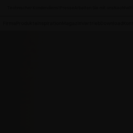
Technischer Kundendienst
Presse
Arbeiten Sie mit uns
Nachhalti
Firma
Produkte
Inspiration
Magazin
Vertrieb
Download
Kont