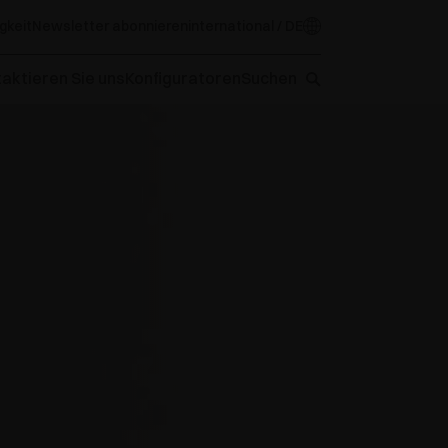
gkeit
Newsletter abonnieren
international / DE
aktieren Sie uns
Konfiguratoren
Suchen