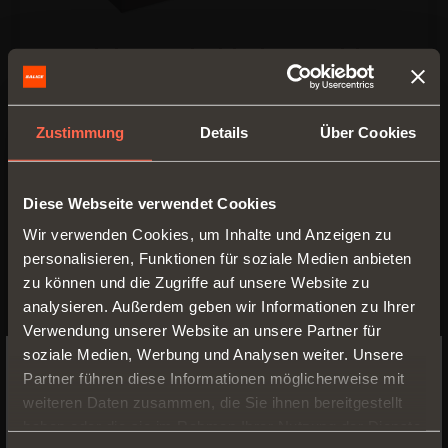
Modulare Schublade, 4-seitig H
78
• Profilhöhe: 78 mm
Zustimmung
Details
Über Cookies
• Breite der Schublade: min. 250 mm - max.
1250 mm
Diese Webseite verwendet Cookies
• Material Wangen: Aluminium, mit Epoxid-
Pulver lackiert
Wir verwenden Cookies, um Inhalte und Anzeigen zu
• Farbausführung Wangen:
personalisieren, Funktionen für soziale Medien anbieten
- Metal Grey Braun
zu können und die Zugriffe auf unsere Website zu
- Desert Taupe
analysieren. Außerdem geben wir Informationen zu Ihrer
• Material Ecken: ABS
Verwendung unserer Website an unsere Partner für
• Farbausführung Ecken:
soziale Medien, Werbung und Analysen weiter. Unsere
- Metal Grey Braun
Partner führen diese Informationen möglicherweise mit
SWITCH TO THE SALICE US
- Desert Taupe
weiteren Daten zusammen, die Sie ihnen bereitgestellt
WEBSITE TO SEE THE PRODUCTS
haben oder die sie im Rahmen Ihrer Nutzung der Dienste
SPECIFIC TO THE US