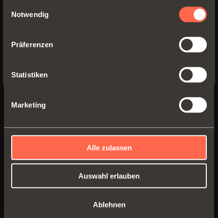
gesammelt haben.
Einwilligungsauswahl
Notwendig
YES, TAKE ME TO THE US WEBSITE
Präferenzen
No, thanks
Statistiken
Marketing
Modulare Schublade, 4-seitig H
Alle zulassen
128
• Profilhöhe: 128 mm
Auswahl erlauben
• Breite der Schublade: min. 250 mm - max.
1250 mm
Ablehnen
• Material Wangen: Aluminium, mit Epoxid-