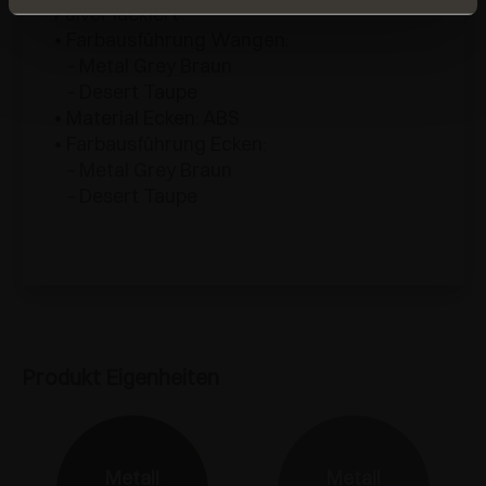
Pulver lackiert
• Farbausführung Wangen:
- Metal Grey Braun
- Desert Taupe
• Material Ecken: ABS
• Farbausführung Ecken:
- Metal Grey Braun
- Desert Taupe
Produkt Eigenheiten
Metall
Metall