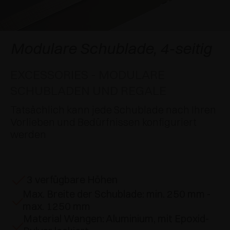
SPEZIELLE ANSCHLÄGE
PREISE
DÄMPFER UND SCHNÄPPER
EXCESSORIES - AUFHÄNGEN
FLÄCHENBÜNDIGE SYSTEME
EXCESSORIES - SCHÜTZEN
SYSTEM FÜR SCHRÄNKE MIT SICH
DÄMPFER - EXTERNE UND ZUM EINBOHREN
Modulare Schublade, 4-seitig
ÜBERLAGERNDEN TÜREN
EXCESSORIES - AUFBEWAHREN
MECHANISCHE UND MAGNETISCHE
EXCESSORIES - MODULARE
EINSCHUBTÜRENSYSTEME
SCHNÄPPER
SCHUBLADEN UND REGALE
EXCESSORIES - HERAUSZIEHEN
SYSTEME FÜR VORLIEGENDE TÜREN
Tatsächlich kann jede Schublade nach Ihren
EXCESSORIES - MODULARE SCHUBLADEN UND
Vorlieben und Bedürfnissen konfiguriert
REGALE
werden
EXCESSORIES - REGALE
PIN, SYSTEM FÜR DIE LAGERUNG VON
3 verfügbare Höhen
ELEMENTEN
Max. Breite der Schublade: min. 250 mm -
max. 1250 mm
Material Wangen: Aluminium, mit Epoxid-