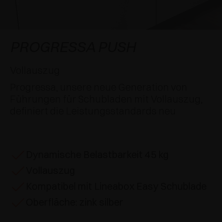
SPEZIELLE ANSCHLÄGE
PREISE
DÄMPFER UND SCHNÄPPER
EXCESSORIES - AUFHÄNGEN
FLÄCHENBÜNDIGE SYSTEME
EXCESSORIES - SCHÜTZEN
SYSTEM FÜR SCHRÄNKE MIT SICH
DÄMPFER - EXTERNE UND ZUM EINBOHREN
PROGRESSA PUSH
ÜBERLAGERNDEN TÜREN
EXCESSORIES - AUFBEWAHREN
MECHANISCHE UND MAGNETISCHE
Vollauszug
EINSCHUBTÜRENSYSTEME
SCHNÄPPER
Progressa, unsere neue Generation von
EXCESSORIES - HERAUSZIEHEN
Führungen für Schubladen mit Vollauszug,
SYSTEME FÜR VORLIEGENDE TÜREN
definiert die Leistungsstandards neu
EXCESSORIES - MODULARE SCHUBLADEN UND
REGALE
EXCESSORIES - REGALE
Dynamische Belastbarkeit 45 kg
Vollauszug
PIN, SYSTEM FÜR DIE LAGERUNG VON
ELEMENTEN
Kompatibel mit Lineabox Easy Schublade
Oberfläche: zink silber