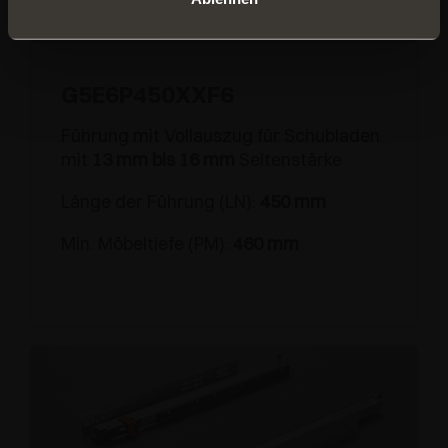
G5E6P450XXF6
Führung mit Vollauszug für Schubladen
mit
13 mm bis 16 mm
Seitenstärke
Länge der Führung (LN):
450 mm
Min. Möbeltiefe (PM):
460 mm