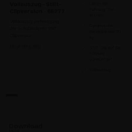
Vollauszug - Stift-
Länge der
Führung: 250 -
Clipversion - 65277
600 mm
Vollauszug, Befestigung
Dynamische
der Schublade mit Stift-
Belastbarkeit 30
Clipversion
kg
MEHR ERFAHREN
Stift-Clip auf der
Führung
vormontiert
Vollauszug
Download
MEHR