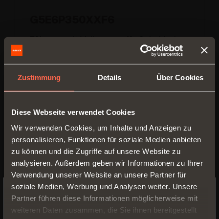
G5E6P350XXF6
Führung mit Vollauszug für Schubladen
mit
13 mm bis 16 mm
Seitenstärke
Länge der Führung (LN):
350 mm
Zustimmung
Details
Über Cookies
Min. Möbeltiefe (PM):
360 mm
Diese Webseite verwendet Cookies
Wir verwenden Cookies, um Inhalte und Anzeigen zu
personalisieren, Funktionen für soziale Medien anbieten
zu können und die Zugriffe auf unsere Website zu
analysieren. Außerdem geben wir Informationen zu Ihrer
Verwendung unserer Website an unsere Partner für
soziale Medien, Werbung und Analysen weiter. Unsere
Partner führen diese Informationen möglicherweise mit
SWITCH TO THE SALICE US
weiteren Daten zusammen, die Sie ihnen bereitgestellt