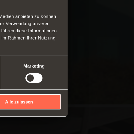
 Medien anbieten zu können
hrer Verwendung unserer
 führen diese Informationen
ngen und Schubladen
ie im Rahmen Ihrer Nutzung
ares System aus vertikalen
en
ebesysteme
Marketing
Alle zulassen