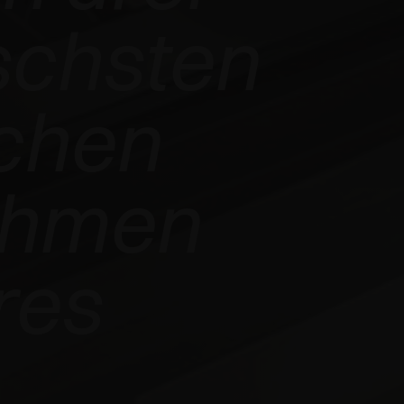
chsten
schen
ehmen
res