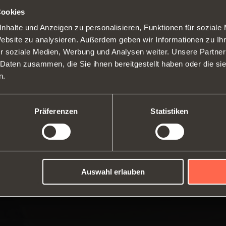
Cookies
nhalte und Anzeigen zu personalisieren, Funktionen für soziale
SWITCH TO THE SALICE US
Website zu analysieren. Außerdem geben wir Informationen zu I
WEBSITE TO SEE THE PRODUCTS
r soziale Medien, Werbung und Analysen weiter. Unsere Partner
SPECIFIC TO THE US
Scharniere
Führu
 Daten zusammen, die Sie ihnen bereitgestellt haben oder die s
Über uns
Liftsysteme und Klappentür
Modul
n.
Messen
Kataloge
YES, TAKE ME TO THE US WEBSITE
No, thanks
Profil
Technischer Kundendienst
Montageanleitungen
Innenausstattung für Schränke
Schi
Arbeiten Sie mit uns
Präferenzen
Statistiken
Dämpfer und Schnäpper
Auswahl erlauben