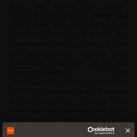
dazu den Raum und dessen
Nutzung optimiert. Bei
Folder 180
überlappen sich die Türen und
erreichen somit den Punkt der
maximalen Öffnung. Dadurch sind
ein vollständiger Zugang zum
Innenraum und das Öffnen von
Innenschubladen ohne
Abstandshalter möglich. Bei einer
eckförmig angeordneten Montage
erweist sich der Zugang zum
Innenraum als überraschend leicht
und mühelos. Folder ist auf Türen
aus Holz oder mit Aluminiumprofil