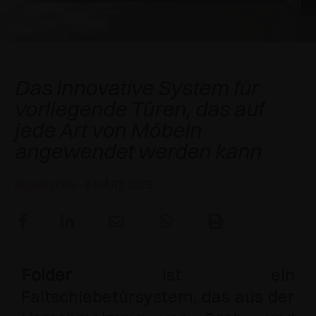
SPEZIELLE ANSCHLÄGE
PREISE
DÄMPFER UND SCHNÄPPER
EXCESSORIES - AUFHÄNGEN
FLÄCHENBÜNDIGE SYSTEME
EXCESSORIES - SCHÜTZEN
SYSTEM FÜR SCHRÄNKE MIT SICH
DÄMPFER - EXTERNE UND ZUM EINBOHREN
Folder
ÜBERLAGERNDEN TÜREN
Das innovative System für
EXCESSORIES - AUFBEWAHREN
MECHANISCHE UND MAGNETISCHE
vorliegende Türen, das auf
EINSCHUBTÜRENSYSTEME
SCHNÄPPER
jede Art von Möbeln
EXCESSORIES - HERAUSZIEHEN
SYSTEME FÜR VORLIEGENDE TÜREN
angewendet werden kann
EXCESSORIES - MODULARE SCHUBLADEN UND
REGALE
NEUHEITEN
- 6 MÄRZ 2025
EXCESSORIES - REGALE
PIN, SYSTEM FÜR DIE LAGERUNG VON
ELEMENTEN
Folder
ist ein
Faltschiebetürsystem, das aus der