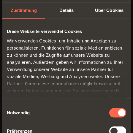
anwendbar und perfekt für eine
Raumgestaltung auf Höchstniveau.
Zustimmung
Details
Über Cookies
KOMFORT
Diese Webseite verwendet Cookies
Mit einer einfachen
Wir verwenden Cookies, um Inhalte und Anzeigen zu
Handbewegung wird durch die
personalisieren, Funktionen für soziale Medien anbieten
Bewegungsunterstützung eine
zu können und die Zugriffe auf unsere Website zu
fließende und geräuschlose
analysieren. Außerdem geben wir Informationen zu Ihrer
Verwendung unserer Website an unsere Partner für
Öffnung und Schließung erzielt. Bei
soziale Medien, Werbung und Analysen weiter. Unsere
Folder 180
wird beim Öffnen die
Partner führen diese Informationen möglicherweise mit
SWITCH TO THE SALICE US
Tür bis zur Mitte gezogen; ein
weiteren Daten zusammen, die Sie ihnen bereitgestellt
WEBSITE TO SEE THE PRODUCTS
haben oder die sie im Rahmen Ihrer Nutzung der Dienste
Federsystem übernimmt
SPECIFIC TO THE US
gesammelt haben.
Einwilligungsauswahl
anschließend den Rest und öffnet
Notwendig
sie vollständig. Durch den Einsatz
YES, TAKE ME TO THE US WEBSITE
eines Dämpfers erreicht die Tür
Präferenzen