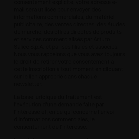
APPLICATIONS SPÉCIALES
consentement explicite, votre adresse e-
RÉCOMPENSES INTERNATIONALES
mail sera utilisée pour envoyer des
AMORTISSEURS ET LOQUETEAUX
EXCESSORIES - SUSPENDRE
SYSTÈMES COPLANAIRES
informations commerciales, du matériel
publicitaire, des ventes directes, des études
EXCESSORIES - PROTÉGER
SYSTÈME POUR PORTES SUPERPOSÉES
AMORTISSEURS EXTERNES ET À ENCASTRER
de marché, des offres directes de produits
et services commercialisés par Arturo
EXCESSORIES - CONTENIR
SYSTÈMES POUR PORTES ESCAMOTABLES
LOQUETEAUX MÉCANIQUES ET MAGNÉTIQUES
Salice S.p.A. et par ses filiales et associés.
Nous vous rappelons que vous avez toujours
EXCESSORIES - EXTRAIRE
SYSTÈMES POUR PORTES PLIANTES
le droit de retirer votre consentement à
cette inscription à tout moment en cliquant
EXCESSORIES - TIROIRS ET ÉTAGÈRES
sur le lien approprié dans chaque
MODULABLES
newsletter.
EXCESSORIES - TABLETTES
La base juridique du traitement est
l'exécution d'une demande faite par
PIN, SYSTÈME D’AMÉNAGEMENT
l'intéressé et, en ce qui concerne l'envoi
d'informations commerciales, le
consentement de l'intéressé.