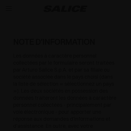
SOCIÉTÉ
A PROPOS DE NOUS
PRODUITS
NOTE D'INFORMATION
CHARNIÈRES
INSPIRATION
SALONS
Les données à caractère personnel
collectées par le formulaire seront traitées
COULISSES ET TIROIRS
ACTUALITÉS
CHARNIÈRES AVEC AMORTISSEURS INTÉGRÉS
ASSISTANCE TECHNIQUE
par Arturo Salice S.p.A. et par sa filiale ou
société associée dans le pays choisi (dans
EVÉNEMENT
DISTRIBUTION
SYSTÈMES DE LEVÉE ET PORTE ABATANTE
OUVERTURES PUSH POUR PORTES SANS
TIROIR MÉTALLIQUE
TRAVAILLER AVEC NOUS
la liste de sélection « sélectionnez un pays
POIGNÉE
»). Les deux sociétés en possession des
NOUVEAUTÉS
TÉLÉCHARGER
SYSTÈME MODULABLE DE PROFILÉS VERTICAUX
COULISSES INVISIBLES
SYSTÈMES DE LEVÉE
données traiteront les données à caractère
CHARNIÈRES STANDARDS À RESSORT
personnel collectées - principalement par
CATALOGUES
CONTACTEZ-NOUS
SVAGO
ÉQUIPEMENTS INTÉRIEURS POUR ARMOIRES
TABLETTE COULISSANTE
SYSTÈMES POUR PORTES ABATTANTES
LUXER
voie électronique - pour apporter une
OUTDOOR
réponse aux demandes d'informations et
INSTRUCTIONS DE MONTAGE
CONFIGURATEURS
DESIGN
SYSTÈMES COULISSANTS
EXCESSORIES - RANGER
d'assistance. En outre, avec votre