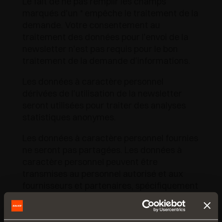
Le fait de ne pas remplir les champs
marqués d'un * empêche le traitement de la
demande. Votre consentement au
traitement des données pour l'envoi de la
newsletter n'est pas requis pour le bon
traitement de la demande d'informations.
Les données à caractère personnel
dérivées de l'utilisation de la newsletter
seront utilisées pour traiter des analyses
statistiques anonymes.
Les données à caractère personnel fournies
ne seront pas partagées. Les données à
caractère personnel peuvent être
transmises au personnel autorisé et aux
fournisseurs et partenaires, spécifiquement
désignés par les responsables du
traitement, pour la réalisation d'activités
liées à la réalisation des finalités