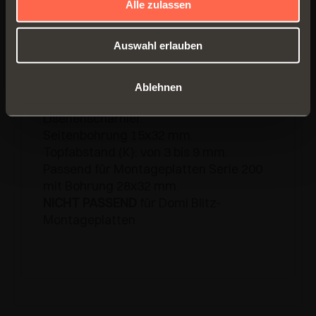
Alle zulassen
Auswahl erlauben
C1_6NE9
Ablehnen
Lisenenscharnier.
Seitenbohrung 15x32 mm.
Topfabstand (K): von 3 bis 9 mm.
Passend für Montageplatten Serie 200
mit Bohrung 28x32 mm.
NICHT PASSEND
für Domi Blitz-
Montageplatten