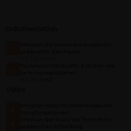
Dokumentation
Silentia+, die zweite Generation der
gedämpfter Bewegung
PDF 1017.67KB
Technische Merkmale - Bohrbild- und
Befestigungstabellen
PDF 845.04KB
Video
Silentia+. Integriertes verstellbares
Dämpfungssystem
Silentia+. Der Stand der Technik der
gedämpften Schließung