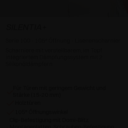
SPEZIELLE ANSCHLÄGE
PREISE
DÄMPFER UND SCHNÄPPER
EXCESSORIES - AUFHÄNGEN
FLÄCHENBÜNDIGE SYSTEME
EXCESSORIES - SCHÜTZEN
SYSTEM FÜR SCHRÄNKE MIT SICH
DÄMPFER - EXTERNE UND ZUM EINBOHREN
SILENTIA+
ÜBERLAGERNDEN TÜREN
EXCESSORIES - AUFBEWAHREN
MECHANISCHE UND MAGNETISCHE
Serie 100 - 105° Öffnung - Lisenenscharnier
EINSCHUBTÜRENSYSTEME
SCHNÄPPER
Scharniere mit verstellbarem, im Topf
EXCESSORIES - HERAUSZIEHEN
integriertem Dämpfungssystem mit 2
SYSTEME FÜR VORLIEGENDE TÜREN
Silikonöldämpfern
EXCESSORIES - MODULARE SCHUBLADEN UND
REGALE
EXCESSORIES - REGALE
Für Türen mit geringem Gewicht und
Stärke (15-20 mm)
PIN, SYSTEM FÜR DIE LAGERUNG VON
Holztüren
ELEMENTEN
105° Öffnungswinkel
Clip-Befestigung mit Domi-Blitz
Montageplatten, Schrauben-Befestigung