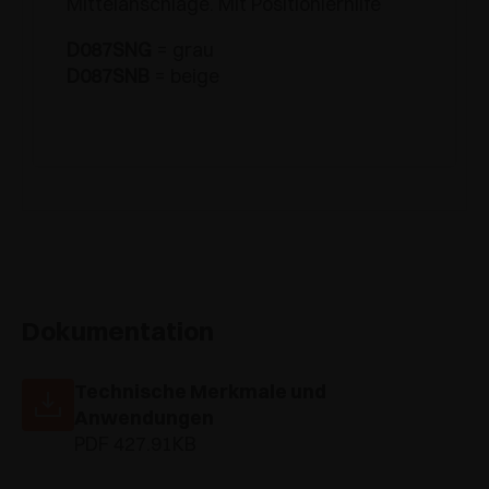
Mittelanschläge. Mit Positionierhilfe
D087SNG
= grau
D087SNB
= beige
Dokumentation
Technische Merkmale und
Anwendungen
PDF 427.91KB