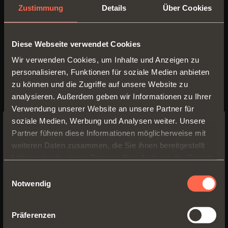
Zustimmung
Details
Über Cookies
Diese Webseite verwendet Cookies
Wir verwenden Cookies, um Inhalte und Anzeigen zu
personalisieren, Funktionen für soziale Medien anbieten
zu können und die Zugriffe auf unsere Website zu
D051SNX
analysieren. Außerdem geben wir Informationen zu Ihrer
Verwendung unserer Website an unsere Partner für
Längsadapter aus Kunststoff. Mit
soziale Medien, Werbung und Analysen weiter. Unsere
Positionierhilfe
Partner führen diese Informationen möglicherweise mit
SWITCH TO THE SALICE US
D051SNG
= grau
weiteren Daten zusammen, die Sie ihnen bereitgestellt
WEBSITE TO SEE THE PRODUCTS
D051SNB
= beige
haben oder die sie im Rahmen Ihrer Nutzung der Dienste
SPECIFIC TO THE US
gesammelt haben.
Einwilligungsauswahl
Notwendig
YES, TAKE ME TO THE US WEBSITE
Präferenzen
No, thanks