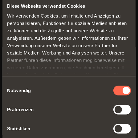
des
Air-Scharniers
, die auf
Diese Webseite verwendet Cookies
internationaler Ebene besonders
Wir verwenden Cookies, um Inhalte und Anzeigen zu
geschätzt und anerkannt werden,
personalisieren, Funktionen für soziale Medien anbieten
bleiben hingegen unverändert.
zu können und die Zugriffe auf unsere Website zu
analysieren. Außerdem geben wir Informationen zu Ihrer
Verwendung unserer Website an unsere Partner für
soziale Medien, Werbung und Analysen weiter. Unsere
Partner führen diese Informationen möglicherweise mit
SWITCH TO THE SALICE US
weiteren Daten zusammen, die Sie ihnen bereitgestellt
Unser Kommunikationsbüro steht Ihnen jederzeit
WEBSITE TO SEE THE PRODUCTS
haben oder die sie im Rahmen Ihrer Nutzung der Dienste
für Unterlagen, Auskünfte und fotografisches
SPECIFIC TO THE US
gesammelt haben.
Einwilligungsauswahl
Material gerne zur Verfügung.
Notwendig
YES, TAKE ME TO THE US WEBSITE
Kommunikationsbüro - Arturo Salice S.p.A.
Via Provinciale Novedratese, 10
Präferenzen
No, thanks
22060 Novedrate (CO) - Italia
Tel. +39 031/790424
Statistiken
Fax +39 031/791508
marketing@salice.com