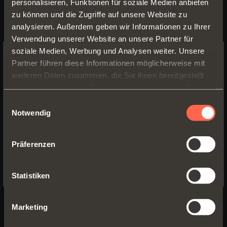
personalisieren, Funktionen für soziale Medien anbieten
zu können und die Zugriffe auf unsere Website zu
analysieren. Außerdem geben wir Informationen zu Ihrer
Verwendung unserer Website an unsere Partner für
soziale Medien, Werbung und Analysen weiter. Unsere
Partner führen diese Informationen möglicherweise mit
SWITCH TO THE SALICE US
weiteren Daten zusammen, die Sie ihnen bereitgestellt
WEBSITE TO SEE THE PRODUCTS
haben oder die sie im Rahmen Ihrer Nutzung der Dienste
SPECIFIC TO THE US
gesammelt haben.
Einwilligungsauswahl
Notwendig
YES, TAKE ME TO THE US WEBSITE
Präferenzen
No, thanks
Statistiken
SILENTIA+
Serie 100 - 105° Öffnung -
Marketing
Standardanwendung