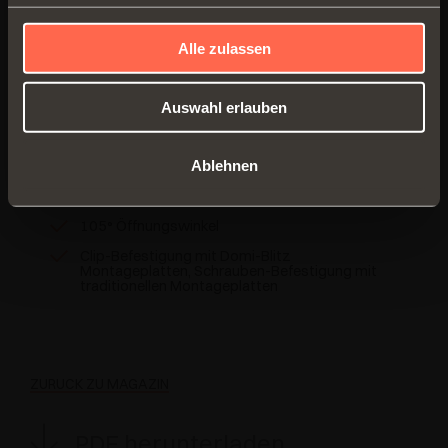
Scharniere mit verstellbarem, im Topf
integriertem Dämpfungssystem mit 2
Alle zulassen
Silikonöldämpfern.
MEHR ERFAHREN
Auswahl erlauben
Für Türen mit geringem Gewicht und Stärke (15-
20 mm)
Ablehnen
Holztüren
105° Öffnungswinkel
Clip-Befestigung mit Domi-Blitz
Montageplatten, Schrauben-Befestigung mit
traditionellen Montageplatten
ZURÜCK ZU MAGAZIN
PDF herunterladen